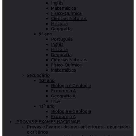
Inglês
Matemática
Físico-Química
Ciências Naturais
História
Geografia
9º ano
Português
Inglês
História
Geografia
Ciências Naturais
Físico-Química
Matemática
Secundário
10º ano
Biologia e Geologia
Economia A
Geografia A
HCA
11º ano
Biologia e Geologia
Economia A
PROVAS E EXAMES NACIONAIS
Provas e Exames de anos anteriores – enunciados
e critérios