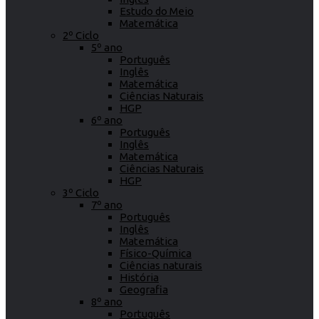
Estudo do Meio
Matemática
2º Ciclo
5º ano
Português
Inglês
Matemática
Ciências Naturais
HGP
6º ano
Português
Inglês
Matemática
Ciências Naturais
HGP
3º Ciclo
7º ano
Português
Inglês
Matemática
Físico-Química
Ciências naturais
História
Geografia
8º ano
Português