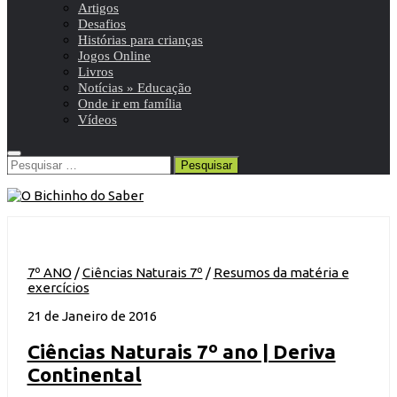
Artigos
Desafios
Histórias para crianças
Jogos Online
Livros
Notícias » Educação
Onde ir em família
Vídeos
Pesquisar
por:
7º ANO
/
Ciências Naturais 7º
/
Resumos da matéria e
exercícios
21 de Janeiro de 2016
Ciências Naturais 7º ano | Deriva
Continental