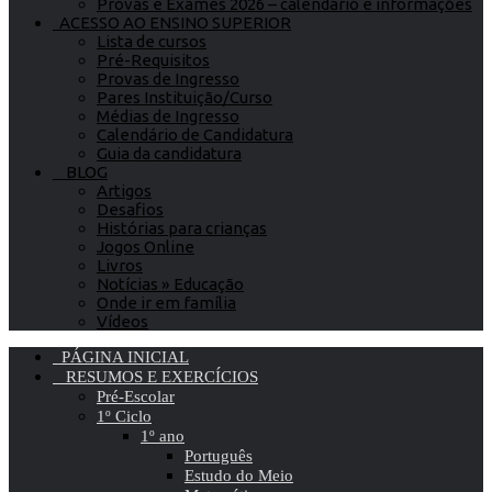
Provas e Exames 2026 – calendário e informações
ACESSO AO ENSINO SUPERIOR
Lista de cursos
Pré-Requisitos
Provas de Ingresso
Pares Instituição/Curso
Médias de Ingresso
Calendário de Candidatura
Guia da candidatura
BLOG
Artigos
Desafios
Histórias para crianças
Jogos Online
Livros
Notícias » Educação
Onde ir em família
Vídeos
PÁGINA INICIAL
RESUMOS E EXERCÍCIOS
Pré-Escolar
1º Ciclo
1º ano
Português
Estudo do Meio