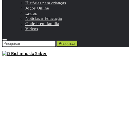
Histórias para crianças
Jogos Online
Livros
Notícias » Educação
Onde ir em família
Vídeos
Pesquisar
por:
7º ANO
/
Ciências Naturais 7º
/
Resumos da matéria e
exercícios
21 de Janeiro de 2016
Ciências Naturais 7º ano | Deriva
Continental
Teoria da Deriva Continental de Alfred Wegener;
argumentos a favor e argumentos contra