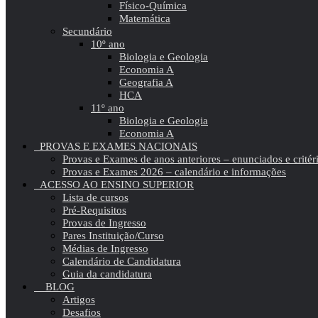
Físico-Química
Matemática
Secundário
10º ano
Biologia e Geologia
Economia A
Geografia A
HCA
11º ano
Biologia e Geologia
Economia A
PROVAS E EXAMES NACIONAIS
Provas e Exames de anos anteriores – enunciados e critér
Provas e Exames 2026 – calendário e informações
ACESSO AO ENSINO SUPERIOR
Lista de cursos
Pré-Requisitos
Provas de Ingresso
Pares Instituição/Curso
Médias de Ingresso
Calendário de Candidatura
Guia da candidatura
BLOG
Artigos
Desafios