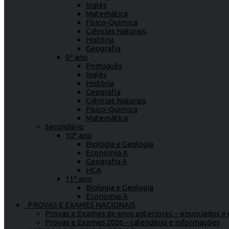
Inglês
Matemática
Físico-Química
Ciências Naturais
História
Geografia
9º ano
Português
Inglês
História
Geografia
Ciências Naturais
Físico-Química
Matemática
Secundário
10º ano
Biologia e Geologia
Economia A
Geografia A
HCA
11º ano
Biologia e Geologia
Economia A
PROVAS E EXAMES NACIONAIS
Provas e Exames de anos anteriores – enunciados e c
Provas e Exames 2026 – calendário e informações