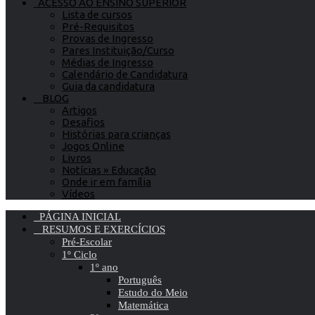
ACESSO AO ENSINO SUPERIOR
Lista de cursos
Pré-Requisitos
Provas de Ingresso
Pares Instituição/Curso
Médias de Ingresso
Calendário de Candidatura
Guia da candidatura
BLOG
Artigos
Desafios
Histórias para crianças
Jogos Online
Livros
Notícias » Educação
Onde ir em família
Vídeos
PÁGINA INICIAL
RESUMOS E EXERCÍCIOS
Pré-Escolar
1º Ciclo
1º ano
Português
Estudo do Meio
Matemática