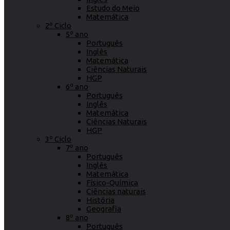
Estudo do Meio
Matemática
2º Ciclo
5º ano
Português
Inglês
Matemática
Ciências Naturais
HGP
6º ano
Português
Inglês
Matemática
Ciências Naturais
HGP
3º Ciclo
7º ano
Português
Inglês
Matemática
Físico-Química
Ciências naturais
História
Geografia
8º ano
Português