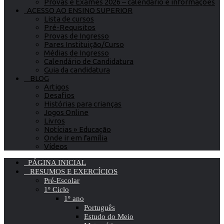
Provas e Exames 2026 – calendário e informações
ACESSO AO ENSINO SUPERIOR
Lista de cursos
Pré-Requisitos
Provas de Ingresso
Pares Instituição/Curso
Médias de Ingresso
Calendário de Candidatura
Guia da candidatura
BLOG
Artigos
Desafios
Histórias para crianças
Jogos Online
Livros
Notícias » Educação
Onde ir em família
Vídeos
PÁGINA INICIAL
RESUMOS E EXERCÍCIOS
Pré-Escolar
1º Ciclo
1º ano
Português
Estudo do Meio