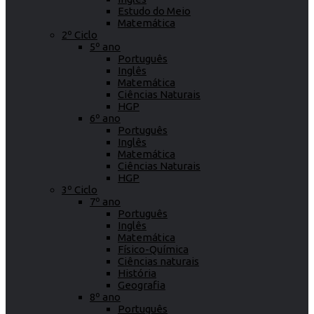
Estudo do Meio
Matemática
2º Ciclo
5º ano
Português
Inglês
Matemática
Ciências Naturais
HGP
6º ano
Português
Inglês
Matemática
Ciências Naturais
HGP
3º Ciclo
7º ano
Português
Inglês
Matemática
Físico-Química
Ciências naturais
História
Geografia
8º ano
Português