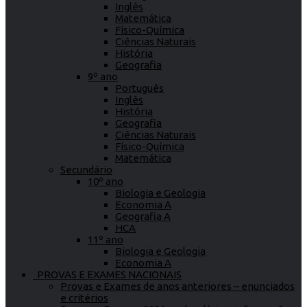
Inglês
Matemática
Físico-Química
Ciências Naturais
História
Geografia
9º ano
Português
Inglês
História
Geografia
Ciências Naturais
Físico-Química
Matemática
Secundário
10º ano
Biologia e Geologia
Economia A
Geografia A
HCA
11º ano
Biologia e Geologia
Economia A
PROVAS E EXAMES NACIONAIS
Provas e Exames de anos anteriores – enunciados
e critérios