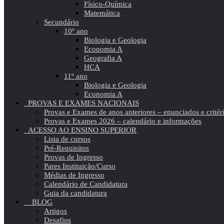
Físico-Química
Matemática
Secundário
10º ano
Biologia e Geologia
Economia A
Geografia A
HCA
11º ano
Biologia e Geologia
Economia A
PROVAS E EXAMES NACIONAIS
Provas e Exames de anos anteriores – enunciados e critér
Provas e Exames 2026 – calendário e informações
ACESSO AO ENSINO SUPERIOR
Lista de cursos
Pré-Requisitos
Provas de Ingresso
Pares Instituição/Curso
Médias de Ingresso
Calendário de Candidatura
Guia da candidatura
BLOG
Artigos
Desafios