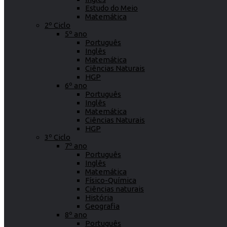
Estudo do Meio
Matemática
2º Ciclo
5º ano
Português
Inglês
Matemática
Ciências Naturais
HGP
6º ano
Português
Inglês
Matemática
Ciências Naturais
HGP
3º Ciclo
7º ano
Português
Inglês
Matemática
Físico-Química
Ciências naturais
História
Geografia
8º ano
Português