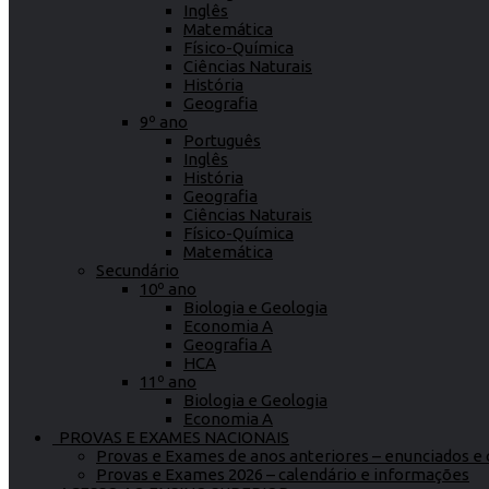
Inglês
Matemática
Físico-Química
Ciências Naturais
História
Geografia
9º ano
Português
Inglês
História
Geografia
Ciências Naturais
Físico-Química
Matemática
Secundário
10º ano
Biologia e Geologia
Economia A
Geografia A
HCA
11º ano
Biologia e Geologia
Economia A
PROVAS E EXAMES NACIONAIS
Provas e Exames de anos anteriores – enunciados e c
Provas e Exames 2026 – calendário e informações