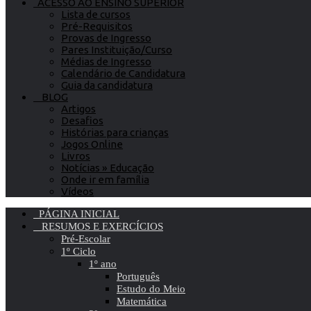
ACESSO AO ENSINO SUPERIOR
Lista de cursos
Pré-Requisitos
Provas de Ingresso
Pares Instituição/Curso
Médias de Ingresso
Calendário de Candidatura
Guia da candidatura
BLOG
Artigos
Desafios
Histórias para crianças
Jogos Online
Livros
Notícias » Educação
Onde ir em família
Vídeos
PÁGINA INICIAL
RESUMOS E EXERCÍCIOS
Pré-Escolar
1º Ciclo
1º ano
Português
Estudo do Meio
Matemática