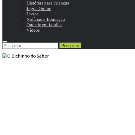
Histórias para crianças
Jogos Online
Livros
Notícias » Educação
Onde ir em família
Vídeos
Pesquisar
por:
Abril
/
Blog
/
Efemérides
26 de Abril de 2015
Neste dia, 26 de abril: Inauguração
da primeira rede telefónica pública
em Portugal
Neste dia, em 1882, foi inaugurada a primeira rede