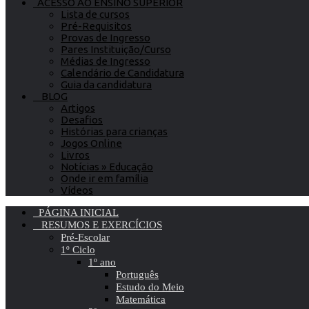
ACESSO AO ENSINO SUPERIOR
Lista de cursos
Pré-Requisitos
Provas de Ingresso
Pares Instituição/Curso
Médias de Ingresso
Calendário de Candidatura
Guia da candidatura
BLOG
Artigos
Desafios
Histórias para crianças
Jogos Online
Livros
Notícias » Educação
Onde ir em família
Vídeos
PÁGINA INICIAL
RESUMOS E EXERCÍCIOS
Pré-Escolar
1º Ciclo
1º ano
Português
Estudo do Meio
Matemática