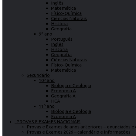
Inglês
Matemática
Físico-Química
Ciências Naturais
História
Geografia
9º ano
Português
Inglês
História
Geografia
Ciências Naturais
Físico-Química
Matemática
Secundário
10º ano
Biologia e Geologia
Economia A
Geografia A
HCA
11º ano
Biologia e Geologia
Economia A
PROVAS E EXAMES NACIONAIS
Provas e Exames de anos anteriores – enunciados e c
Provas e Exames 2026 – calendário e informações