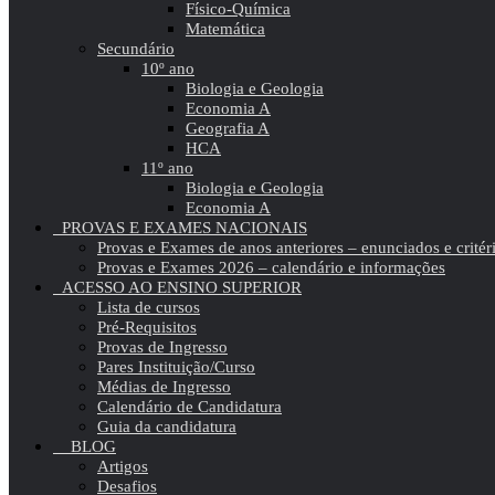
Físico-Química
Matemática
Secundário
10º ano
Biologia e Geologia
Economia A
Geografia A
HCA
11º ano
Biologia e Geologia
Economia A
PROVAS E EXAMES NACIONAIS
Provas e Exames de anos anteriores – enunciados e critér
Provas e Exames 2026 – calendário e informações
ACESSO AO ENSINO SUPERIOR
Lista de cursos
Pré-Requisitos
Provas de Ingresso
Pares Instituição/Curso
Médias de Ingresso
Calendário de Candidatura
Guia da candidatura
BLOG
Artigos
Desafios