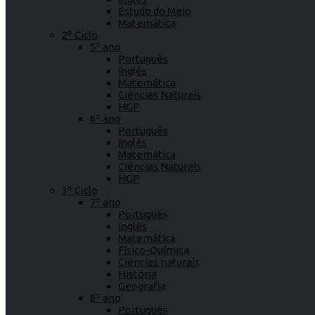
Estudo do Meio
Matemática
2º Ciclo
5º ano
Português
Inglês
Matemática
Ciências Naturais
HGP
6º ano
Português
Inglês
Matemática
Ciências Naturais
HGP
3º Ciclo
7º ano
Português
Inglês
Matemática
Físico-Química
Ciências naturais
História
Geografia
8º ano
Português