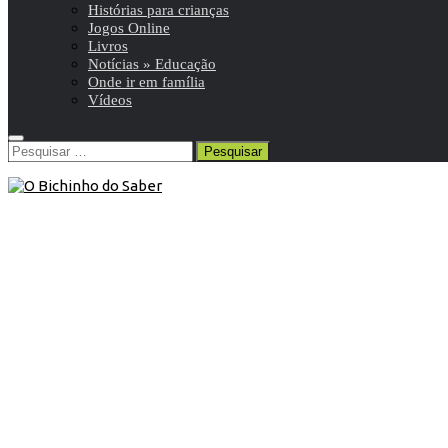
Histórias para crianças
Jogos Online
Livros
Notícias » Educação
Onde ir em família
Vídeos
Pesquisar
por:
Abril
/
Blog
/
Efemérides
26 de Abril de 2015
Neste dia, 26 de abril: Inauguração
da primeira rede telefónica pública
em Portugal
Neste dia, em 1882, foi inaugurada a primeira rede