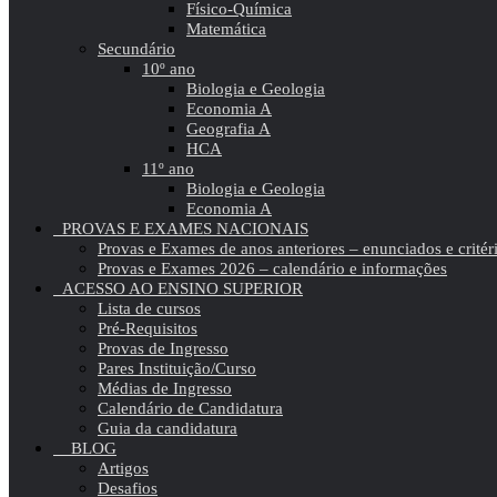
Físico-Química
Matemática
Secundário
10º ano
Biologia e Geologia
Economia A
Geografia A
HCA
11º ano
Biologia e Geologia
Economia A
PROVAS E EXAMES NACIONAIS
Provas e Exames de anos anteriores – enunciados e critér
Provas e Exames 2026 – calendário e informações
ACESSO AO ENSINO SUPERIOR
Lista de cursos
Pré-Requisitos
Provas de Ingresso
Pares Instituição/Curso
Médias de Ingresso
Calendário de Candidatura
Guia da candidatura
BLOG
Artigos
Desafios