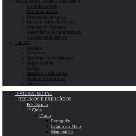
ACESSO AO ENSINO SUPERIOR
Lista de cursos
Pré-Requisitos
Provas de Ingresso
Pares Instituição/Curso
Médias de Ingresso
Calendário de Candidatura
Guia da candidatura
BLOG
Artigos
Desafios
Histórias para crianças
Jogos Online
Livros
Notícias » Educação
Onde ir em família
Vídeos
PÁGINA INICIAL
RESUMOS E EXERCÍCIOS
Pré-Escolar
1º Ciclo
1º ano
Português
Estudo do Meio
Matemática