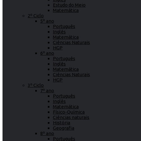
Estudo do Meio
Matemática
2º Ciclo
5º ano
Português
Inglês
Matemática
Ciências Naturais
HGP
6º ano
Português
Inglês
Matemática
Ciências Naturais
HGP
3º Ciclo
7º ano
Português
Inglês
Matemática
Físico-Química
Ciências naturais
História
Geografia
8º ano
Português