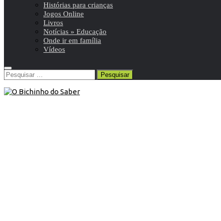
Histórias para crianças
Jogos Online
Livros
Notícias » Educação
Onde ir em família
Vídeos
Pesquisar
por:
5º ANO
/
Matemática 5º
/
Resumos da matéria e
exercícios
18 de Agosto de 2016
Matemática 5º ano | Números
racionais não negativos
Resumo de Matemática | 5º ano | 1 de 9