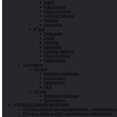
Inglês
Matemática
Físico-Química
Ciências Naturais
História
Geografia
9º ano
Português
Inglês
História
Geografia
Ciências Naturais
Físico-Química
Matemática
Secundário
10º ano
Biologia e Geologia
Economia A
Geografia A
HCA
11º ano
Biologia e Geologia
Economia A
PROVAS E EXAMES NACIONAIS
Provas e Exames de anos anteriores – enunciados e c
Provas e Exames 2026 – calendário e informações