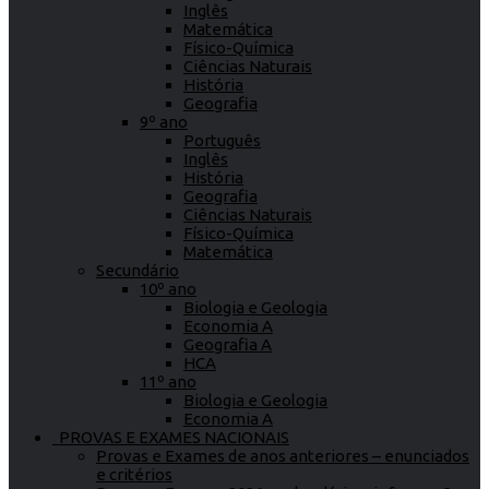
Inglês
Matemática
Físico-Química
Ciências Naturais
História
Geografia
9º ano
Português
Inglês
História
Geografia
Ciências Naturais
Físico-Química
Matemática
Secundário
10º ano
Biologia e Geologia
Economia A
Geografia A
HCA
11º ano
Biologia e Geologia
Economia A
PROVAS E EXAMES NACIONAIS
Provas e Exames de anos anteriores – enunciados
e critérios