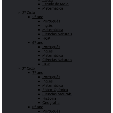
Estudo do Meio
Matemática
2º Ciclo
5º ano
Português
Inglês
Matemática
Ciências Naturais
HGP
6º ano
Português
Inglês
Matemática
Ciências Naturais
HGP
3º Ciclo
7º ano
Português
Inglês
Matemática
Físico-Química
Ciências naturais
História
Geografia
8º ano
Português