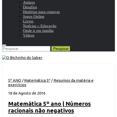
Artigos
Desafios
Histórias para crianças
Jogos Online
Livros
Notícias » Educação
Onde ir em família
Vídeos
Pesquisar
por:
5º ANO
/
Matemática 5º
/
Resumos da matéria e
exercícios
18 de Agosto de 2016
Matemática 5º ano | Números
racionais não negativos