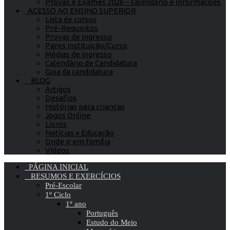
Provas e Exames 2026 – calendário e informações
ACESSO AO ENSINO SUPERIOR
Lista de cursos
Pré-Requisitos
Provas de Ingresso
Pares Instituição/Curso
Médias de Ingresso
Calendário de Candidatura
Guia da candidatura
BLOG
Artigos
Desafios
Histórias para crianças
Jogos Online
Livros
Notícias » Educação
Onde ir em família
Vídeos
PÁGINA INICIAL
RESUMOS E EXERCÍCIOS
Pré-Escolar
1º Ciclo
1º ano
Português
Estudo do Meio