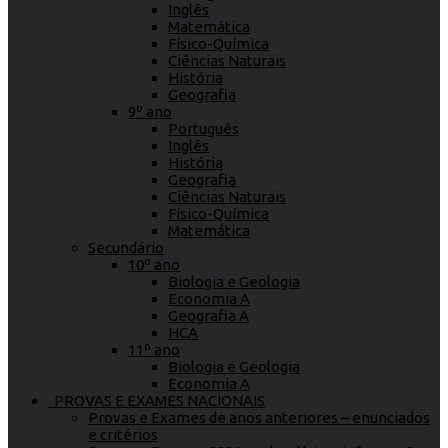
Inglês
Matemática
Físico-Química
Ciências Naturais
História
Geografia
9º ano
Português
Inglês
História
Geografia
Ciências Naturais
Físico-Química
Matemática
Secundário
10º ano
Biologia e Geologia
Economia A
Geografia A
HCA
11º ano
Biologia e Geologia
Economia A
PROVAS E EXAMES NACIONAIS
Provas e Exames de anos anteriores – enunciados
e critérios