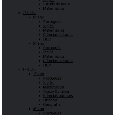
Estudo do Meio
Matemática
2º Ciclo
5º ano
Português
Inglês
Matemática
Ciências Naturais
HGP
6º ano
Português
Inglês
Matemática
Ciências Naturais
HGP
3º Ciclo
7º ano
Português
Inglês
Matemática
Físico-Química
Ciências naturais
História
Geografia
8º ano
Português