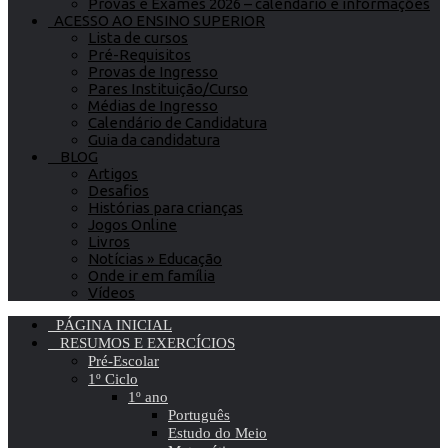
Provas e Exames 2026 – calendário e informações
ACESSO AO ENSINO SUPERIOR
Lista de cursos
Pré-Requisitos
Provas de Ingresso
Pares Instituição/Curso
Médias de Ingresso
Calendário de Candidatura
Guia da candidatura
BLOG
Artigos
Desafios
Histórias para crianças
Jogos Online
Livros
Notícias » Educação
Onde ir em família
Vídeos
PÁGINA INICIAL
RESUMOS E EXERCÍCIOS
Pré-Escolar
1º Ciclo
1º ano
Português
Estudo do Meio