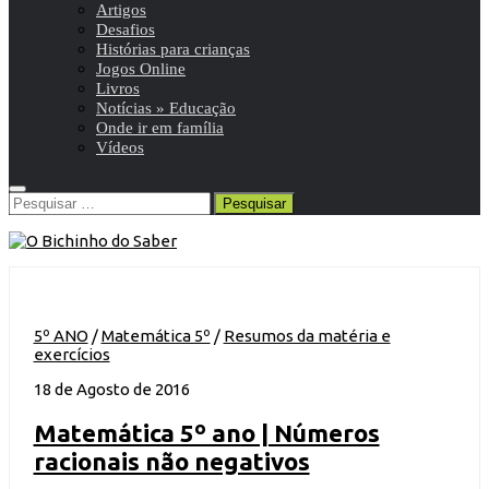
Artigos
Desafios
Histórias para crianças
Jogos Online
Livros
Notícias » Educação
Onde ir em família
Vídeos
Pesquisar
por:
5º ANO
/
Matemática 5º
/
Resumos da matéria e
exercícios
18 de Agosto de 2016
Matemática 5º ano | Números
racionais não negativos