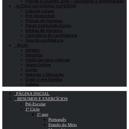
Provas e Exames 2026 – calendário e informações
ACESSO AO ENSINO SUPERIOR
Lista de cursos
Pré-Requisitos
Provas de Ingresso
Pares Instituição/Curso
Médias de Ingresso
Calendário de Candidatura
Guia da candidatura
BLOG
Artigos
Desafios
Histórias para crianças
Jogos Online
Livros
Notícias » Educação
Onde ir em família
Vídeos
PÁGINA INICIAL
RESUMOS E EXERCÍCIOS
Pré-Escolar
1º Ciclo
1º ano
Português
Estudo do Meio