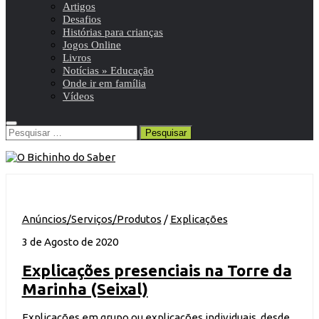
Artigos
Desafios
Histórias para crianças
Jogos Online
Livros
Notícias » Educação
Onde ir em família
Vídeos
Pesquisar
por:
Anúncios/Serviços/Produtos
/
Explicações
3 de Agosto de 2020
Explicações presenciais na Torre da
Marinha (Seixal)
Explicações em grupo ou explicações individuais, desde