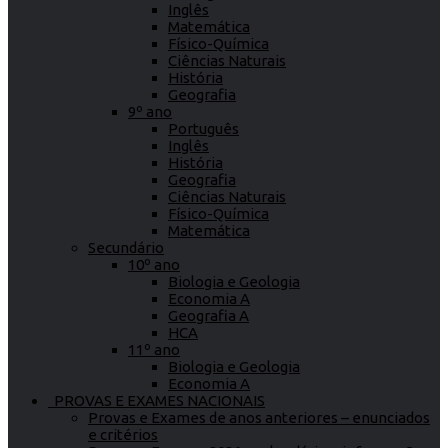
Inglês
Matemática
Físico-Química
Ciências Naturais
História
Geografia
9º ano
Português
Inglês
História
Geografia
Ciências Naturais
Físico-Química
Matemática
Secundário
10º ano
Biologia e Geologia
Economia A
Geografia A
HCA
11º ano
Biologia e Geologia
Economia A
PROVAS E EXAMES NACIONAIS
Provas e Exames de anos anteriores – enunciados
e critérios