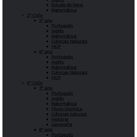
Estudo do Meio
Matemática
2º Ciclo
5º ano
Português
Inglês
Matemática
Ciências Naturais
HGP
6º ano
Português
Inglês
Matemática
Ciências Naturais
HGP
3º Ciclo
7º ano
Português
Inglês
Matemática
Físico-Química
Ciências naturais
História
Geografia
8º ano
Português