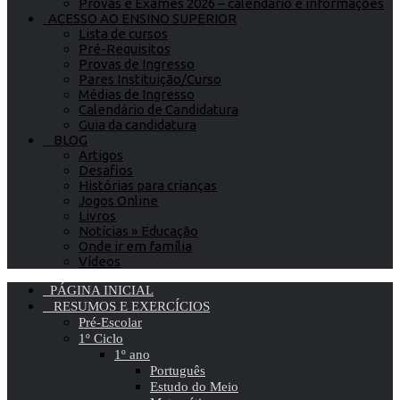
Provas e Exames 2026 – calendário e informações
ACESSO AO ENSINO SUPERIOR
Lista de cursos
Pré-Requisitos
Provas de Ingresso
Pares Instituição/Curso
Médias de Ingresso
Calendário de Candidatura
Guia da candidatura
BLOG
Artigos
Desafios
Histórias para crianças
Jogos Online
Livros
Notícias » Educação
Onde ir em família
Vídeos
PÁGINA INICIAL
RESUMOS E EXERCÍCIOS
Pré-Escolar
1º Ciclo
1º ano
Português
Estudo do Meio