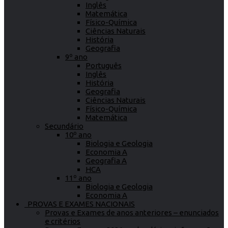
Inglês
Matemática
Físico-Química
Ciências Naturais
História
Geografia
9º ano
Português
Inglês
História
Geografia
Ciências Naturais
Físico-Química
Matemática
Secundário
10º ano
Biologia e Geologia
Economia A
Geografia A
HCA
11º ano
Biologia e Geologia
Economia A
PROVAS E EXAMES NACIONAIS
Provas e Exames de anos anteriores – enunciados
e critérios