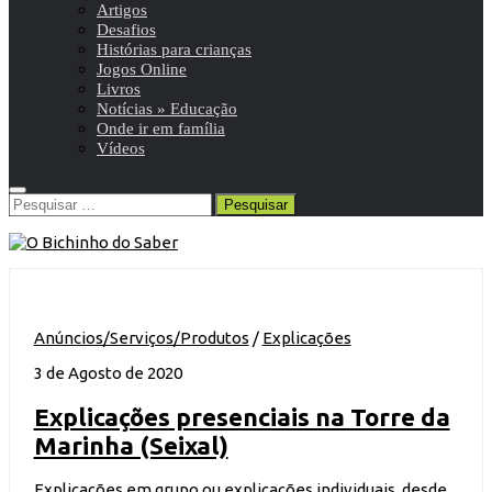
Artigos
Desafios
Histórias para crianças
Jogos Online
Livros
Notícias » Educação
Onde ir em família
Vídeos
Pesquisar
por:
Anúncios/Serviços/Produtos
/
Explicações
3 de Agosto de 2020
Explicações presenciais na Torre da
Marinha (Seixal)
Explicações em grupo ou explicações individuais, desde