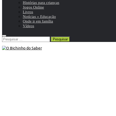
Histórias para crianças
Jogos Online
Livros
Notícias » Educação
Onde ir em família
Vídeos
Pesquisar
por:
Anúncios/Serviços/Produtos
/
Explicações
3 de Agosto de 2020
Explicações presenciais na Torre da
Marinha (Seixal)
Explicações em grupo ou explicações individuais, desde o
1º ciclo ao ensino superior