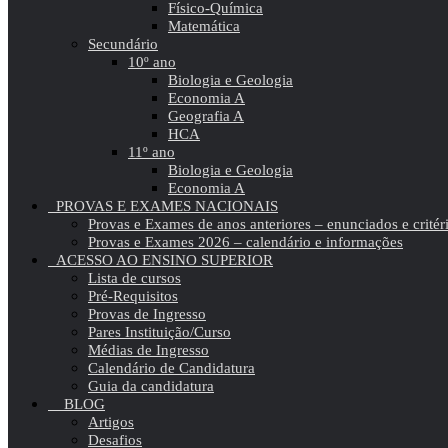
Físico-Química
Matemática
Secundário
10º ano
Biologia e Geologia
Economia A
Geografia A
HCA
11º ano
Biologia e Geologia
Economia A
PROVAS E EXAMES NACIONAIS
Provas e Exames de anos anteriores – enunciados e critér
Provas e Exames 2026 – calendário e informações
ACESSO AO ENSINO SUPERIOR
Lista de cursos
Pré-Requisitos
Provas de Ingresso
Pares Instituição/Curso
Médias de Ingresso
Calendário de Candidatura
Guia da candidatura
BLOG
Artigos
Desafios