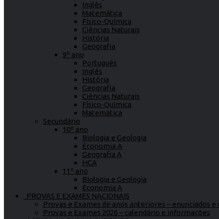
Inglês
Matemática
Físico-Química
Ciências Naturais
História
Geografia
9º ano
Português
Inglês
História
Geografia
Ciências Naturais
Físico-Química
Matemática
Secundário
10º ano
Biologia e Geologia
Economia A
Geografia A
HCA
11º ano
Biologia e Geologia
Economia A
PROVAS E EXAMES NACIONAIS
Provas e Exames de anos anteriores – enunciados e c
Provas e Exames 2026 – calendário e informações