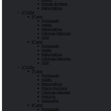
Estudo do Meio
Matemática
2º Ciclo
5º ano
Português
Inglês
Matemática
Ciências Naturais
HGP
6º ano
Português
Inglês
Matemática
Ciências Naturais
HGP
3º Ciclo
7º ano
Português
Inglês
Matemática
Físico-Química
Ciências naturais
História
Geografia
8º ano
Português