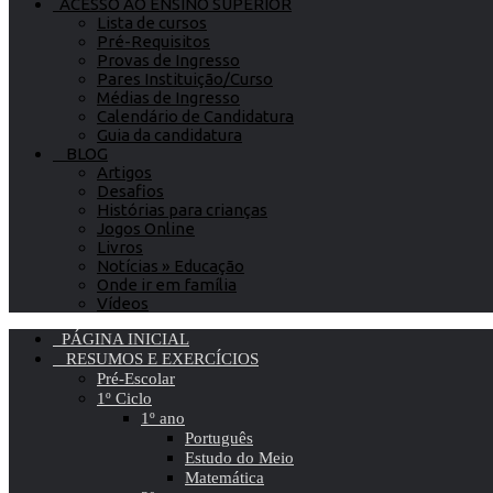
ACESSO AO ENSINO SUPERIOR
Lista de cursos
Pré-Requisitos
Provas de Ingresso
Pares Instituição/Curso
Médias de Ingresso
Calendário de Candidatura
Guia da candidatura
BLOG
Artigos
Desafios
Histórias para crianças
Jogos Online
Livros
Notícias » Educação
Onde ir em família
Vídeos
PÁGINA INICIAL
RESUMOS E EXERCÍCIOS
Pré-Escolar
1º Ciclo
1º ano
Português
Estudo do Meio
Matemática