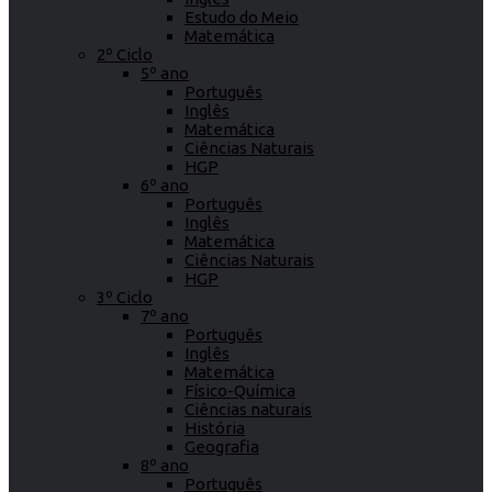
Estudo do Meio
Matemática
2º Ciclo
5º ano
Português
Inglês
Matemática
Ciências Naturais
HGP
6º ano
Português
Inglês
Matemática
Ciências Naturais
HGP
3º Ciclo
7º ano
Português
Inglês
Matemática
Físico-Química
Ciências naturais
História
Geografia
8º ano
Português