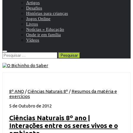
Artigos
Desafios
Histórias para crianças
Jogos Online
Livros
Notícias » Educação
Onde ir em família
Vídeos
Pesquisar
por:
8º ANO
/
Ciências Naturais 8º
/
Resumos da matéria e
exercícios
5 de Outubro de 2012
Ciências Naturais 8º ano |
Interações entre os seres vivos e o