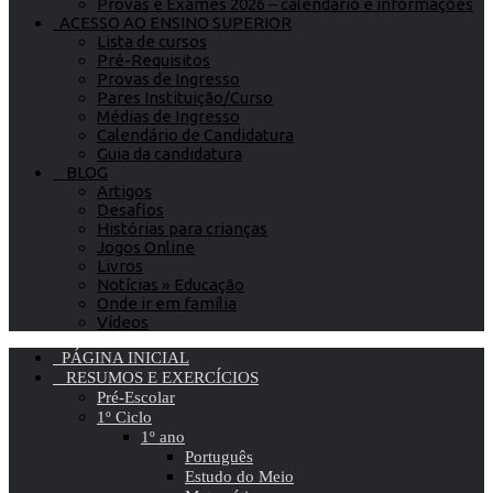
Provas e Exames 2026 – calendário e informações
ACESSO AO ENSINO SUPERIOR
Lista de cursos
Pré-Requisitos
Provas de Ingresso
Pares Instituição/Curso
Médias de Ingresso
Calendário de Candidatura
Guia da candidatura
BLOG
Artigos
Desafios
Histórias para crianças
Jogos Online
Livros
Notícias » Educação
Onde ir em família
Vídeos
PÁGINA INICIAL
RESUMOS E EXERCÍCIOS
Pré-Escolar
1º Ciclo
1º ano
Português
Estudo do Meio