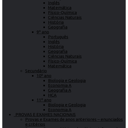
Inglês
Matemática
Físico-Química
Ciências Naturais
História
Geografia
9º ano
Português
Inglês
História
Geografia
Ciências Naturais
Físico-Química
Matemática
Secundário
10º ano
Biologia e Geologia
Economia A
Geografia A
HCA
11º ano
Biologia e Geologia
Economia A
PROVAS E EXAMES NACIONAIS
Provas e Exames de anos anteriores – enunciados
e critérios