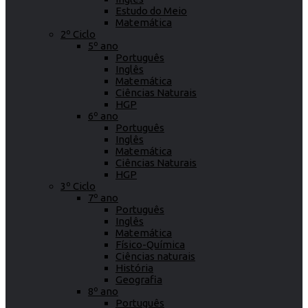
Estudo do Meio
Matemática
2º Ciclo
5º ano
Português
Inglês
Matemática
Ciências Naturais
HGP
6º ano
Português
Inglês
Matemática
Ciências Naturais
HGP
3º Ciclo
7º ano
Português
Inglês
Matemática
Físico-Química
Ciências naturais
História
Geografia
8º ano
Português