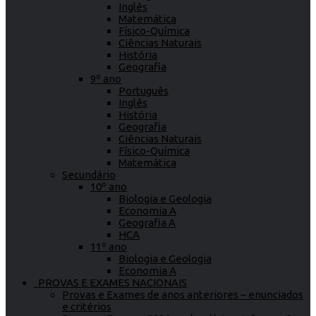
Inglês
Matemática
Físico-Química
Ciências Naturais
História
Geografia
9º ano
Português
Inglês
História
Geografia
Ciências Naturais
Físico-Química
Matemática
Secundário
10º ano
Biologia e Geologia
Economia A
Geografia A
HCA
11º ano
Biologia e Geologia
Economia A
PROVAS E EXAMES NACIONAIS
Provas e Exames de anos anteriores – enunciados
e critérios