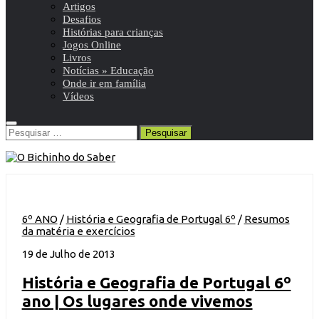
Artigos
Desafios
Histórias para crianças
Jogos Online
Livros
Notícias » Educação
Onde ir em família
Vídeos
Pesquisar
por:
6º ANO
/
História e Geografia de Portugal 6º
/
Resumos
da matéria e exercícios
19 de Julho de 2013
História e Geografia de Portugal 6º
ano | Os lugares onde vivemos