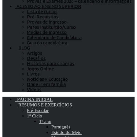
Provas e Exames 2026 – calendário e informações
ACESSO AO ENSINO SUPERIOR
Lista de cursos
Pré-Requisitos
Provas de Ingresso
Pares Instituição/Curso
Médias de Ingresso
Calendário de Candidatura
Guia da candidatura
BLOG
Artigos
Desafios
Histórias para crianças
Jogos Online
Livros
Notícias » Educação
Onde ir em família
Vídeos
PÁGINA INICIAL
RESUMOS E EXERCÍCIOS
Pré-Escolar
1º Ciclo
1º ano
Português
Estudo do Meio