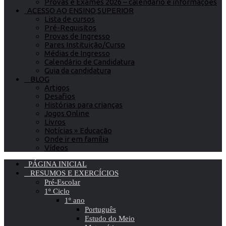
Provas e Exames 2026 – calendário e informações
ACESSO AO ENSINO SUPERIOR
Lista de cursos
Pré-Requisitos
Provas de Ingresso
Pares Instituição/Curso
Médias de Ingresso
Calendário de Candidatura
Guia da candidatura
BLOG
Artigos
Desafios
Histórias para crianças
Jogos Online
Livros
Notícias » Educação
Onde ir em família
Vídeos
PÁGINA INICIAL
RESUMOS E EXERCÍCIOS
Pré-Escolar
1º Ciclo
1º ano
Português
Estudo do Meio