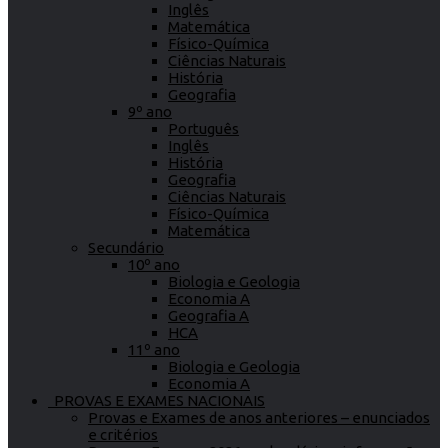
Inglês
Matemática
Físico-Química
Ciências Naturais
História
Geografia
9º ano
Português
Inglês
História
Geografia
Ciências Naturais
Físico-Química
Matemática
Secundário
10º ano
Biologia e Geologia
Economia A
Geografia A
HCA
11º ano
Biologia e Geologia
Economia A
PROVAS E EXAMES NACIONAIS
Provas e Exames de anos anteriores – enunciados
e critérios