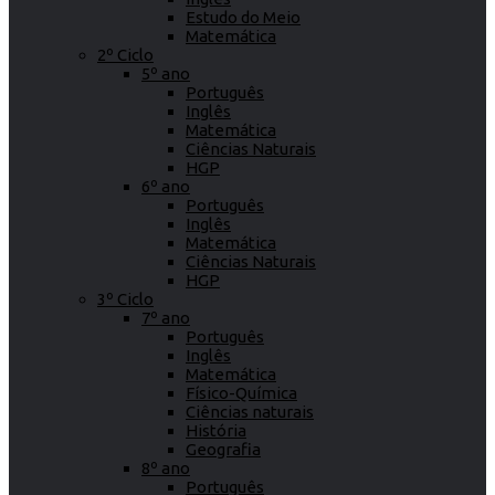
Estudo do Meio
Matemática
2º Ciclo
5º ano
Português
Inglês
Matemática
Ciências Naturais
HGP
6º ano
Português
Inglês
Matemática
Ciências Naturais
HGP
3º Ciclo
7º ano
Português
Inglês
Matemática
Físico-Química
Ciências naturais
História
Geografia
8º ano
Português