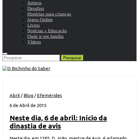
Artigos
Desafios
Histórias para crianças
Jogos Online
Livros
Notícias » Educação
Onde ir em família
Vídeos
Pesquisar
por:
Abril
/
Blog
/
Efemérides
6 de Abril de 2015
Neste dia, 6 de abril: Início da
dinastia de avis
Neste dia, em 1385, D. João, mestre de Avis, é aclamado