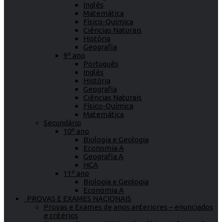
Inglês
Matemática
Físico-Química
Ciências Naturais
História
Geografia
9º ano
Português
Inglês
História
Geografia
Ciências Naturais
Físico-Química
Matemática
Secundário
10º ano
Biologia e Geologia
Economia A
Geografia A
HCA
11º ano
Biologia e Geologia
Economia A
PROVAS E EXAMES NACIONAIS
Provas e Exames de anos anteriores – enunciados
e critérios