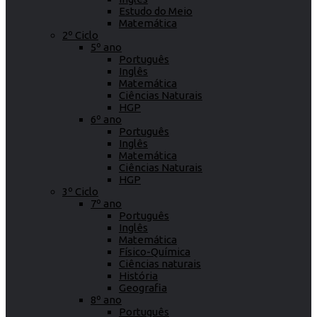
Estudo do Meio
Matemática
2º Ciclo
5º ano
Português
Inglês
Matemática
Ciências Naturais
HGP
6º ano
Português
Inglês
Matemática
Ciências Naturais
HGP
3º Ciclo
7º ano
Português
Inglês
Matemática
Físico-Química
Ciências naturais
História
Geografia
8º ano
Português