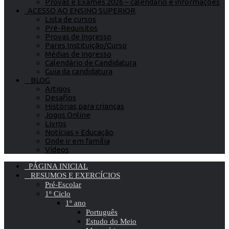
Provas e Exames 2026 – calendário e informações
ACESSO AO ENSINO SUPERIOR
Lista de cursos
Pré-Requisitos
Provas de Ingresso
Pares Instituição/Curso
Médias de Ingresso
Calendário de Candidatura
Guia da candidatura
BLOG
Artigos
Desafios
Histórias para crianças
Jogos Online
Livros
Notícias » Educação
Onde ir em família
Vídeos
PÁGINA INICIAL
RESUMOS E EXERCÍCIOS
Pré-Escolar
1º Ciclo
1º ano
Português
Estudo do Meio