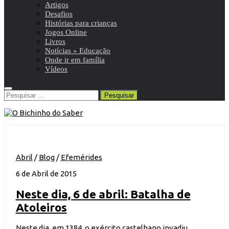
Artigos
Desafios
Histórias para crianças
Jogos Online
Livros
Notícias » Educação
Onde ir em família
Vídeos
Pesquisar
por:
Abril
/
Blog
/
Efemérides
6 de Abril de 2015
Neste dia, 6 de abril: Batalha de
Atoleiros
Neste dia, em 1384, o exército castelhano invadiu