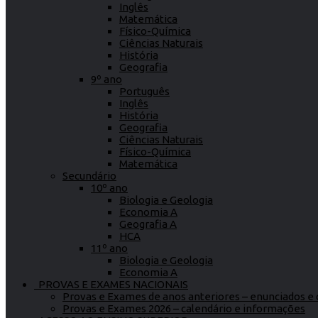
Inglês
Matemática
Físico-Química
Ciências Naturais
História
Geografia
9º ano
Português
Inglês
História
Geografia
Ciências Naturais
Físico-Química
Matemática
Secundário
10º ano
Biologia e Geologia
Economia A
Geografia A
HCA
11º ano
Biologia e Geologia
Economia A
PROVAS E EXAMES NACIONAIS
Provas e Exames de anos anteriores – enunciados e c
Provas e Exames 2026 – calendário e informações