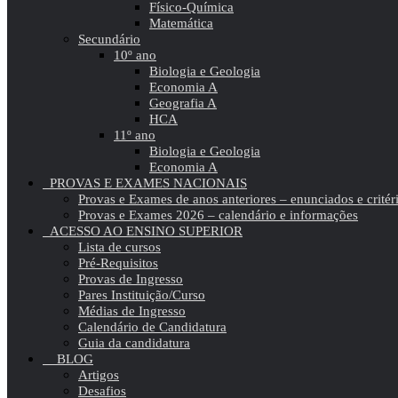
Físico-Química
Matemática
Secundário
10º ano
Biologia e Geologia
Economia A
Geografia A
HCA
11º ano
Biologia e Geologia
Economia A
PROVAS E EXAMES NACIONAIS
Provas e Exames de anos anteriores – enunciados e critér
Provas e Exames 2026 – calendário e informações
ACESSO AO ENSINO SUPERIOR
Lista de cursos
Pré-Requisitos
Provas de Ingresso
Pares Instituição/Curso
Médias de Ingresso
Calendário de Candidatura
Guia da candidatura
BLOG
Artigos
Desafios