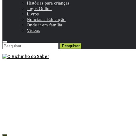
Histórias para crianças
Jogos Online
Livros
Notícias » Educação
Onde ir em família
Vídeos
Pesquisar
por:
Contos
1 de Maio de 2020
Conto | Beijinhos Beijinhos
Como é que é um beijinho?