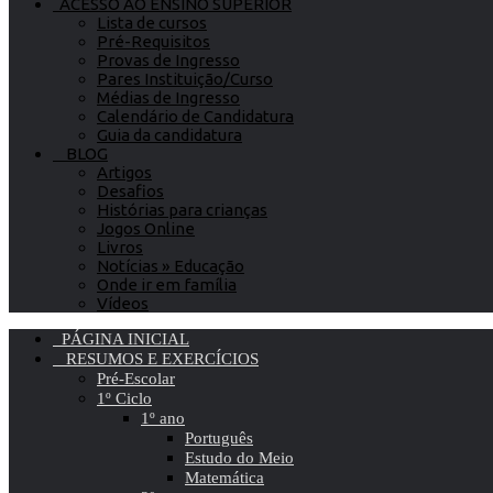
ACESSO AO ENSINO SUPERIOR
Lista de cursos
Pré-Requisitos
Provas de Ingresso
Pares Instituição/Curso
Médias de Ingresso
Calendário de Candidatura
Guia da candidatura
BLOG
Artigos
Desafios
Histórias para crianças
Jogos Online
Livros
Notícias » Educação
Onde ir em família
Vídeos
PÁGINA INICIAL
RESUMOS E EXERCÍCIOS
Pré-Escolar
1º Ciclo
1º ano
Português
Estudo do Meio
Matemática