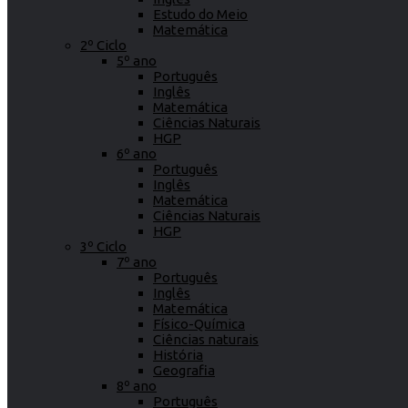
Estudo do Meio
Matemática
2º Ciclo
5º ano
Português
Inglês
Matemática
Ciências Naturais
HGP
6º ano
Português
Inglês
Matemática
Ciências Naturais
HGP
3º Ciclo
7º ano
Português
Inglês
Matemática
Físico-Química
Ciências naturais
História
Geografia
8º ano
Português