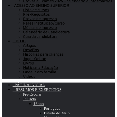
Provas e Exames 2026 – calendário e informações
ACESSO AO ENSINO SUPERIOR
Lista de cursos
Pré-Requisitos
Provas de Ingresso
Pares Instituição/Curso
Médias de Ingresso
Calendário de Candidatura
Guia da candidatura
BLOG
Artigos
Desafios
Histórias para crianças
Jogos Online
Livros
Notícias » Educação
Onde ir em família
Vídeos
PÁGINA INICIAL
RESUMOS E EXERCÍCIOS
Pré-Escolar
1º Ciclo
1º ano
Português
Estudo do Meio