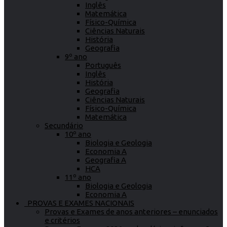
Inglês
Matemática
Físico-Química
Ciências Naturais
História
Geografia
9º ano
Português
Inglês
História
Geografia
Ciências Naturais
Físico-Química
Matemática
Secundário
10º ano
Biologia e Geologia
Economia A
Geografia A
HCA
11º ano
Biologia e Geologia
Economia A
PROVAS E EXAMES NACIONAIS
Provas e Exames de anos anteriores – enunciados
e critérios