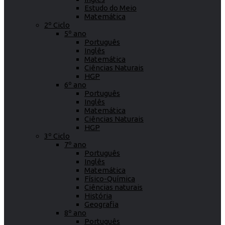
Estudo do Meio
Matemática
2º Ciclo
5º ano
Português
Inglês
Matemática
Ciências Naturais
HGP
6º ano
Português
Inglês
Matemática
Ciências Naturais
HGP
3º Ciclo
7º ano
Português
Inglês
Matemática
Físico-Química
Ciências naturais
História
Geografia
8º ano
Português