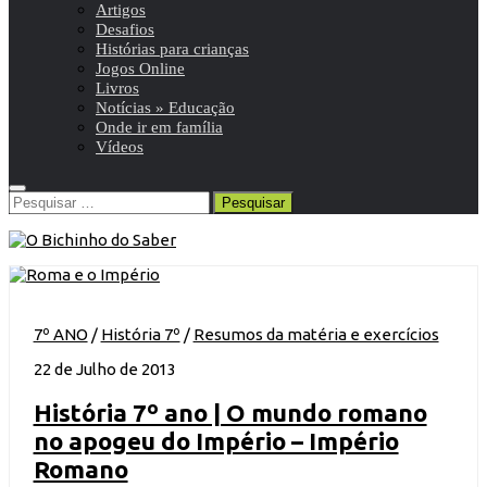
Artigos
Desafios
Histórias para crianças
Jogos Online
Livros
Notícias » Educação
Onde ir em família
Vídeos
Pesquisar
por:
7º ANO
/
História 7º
/
Resumos da matéria e exercícios
22 de Julho de 2013
História 7º ano | O mundo romano
no apogeu do Império – Império
Romano