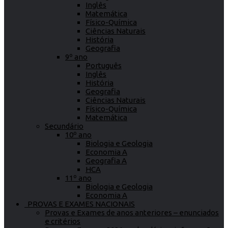
Inglês
Matemática
Físico-Química
Ciências Naturais
História
Geografia
9º ano
Português
Inglês
História
Geografia
Ciências Naturais
Físico-Química
Matemática
Secundário
10º ano
Biologia e Geologia
Economia A
Geografia A
HCA
11º ano
Biologia e Geologia
Economia A
PROVAS E EXAMES NACIONAIS
Provas e Exames de anos anteriores – enunciados
e critérios