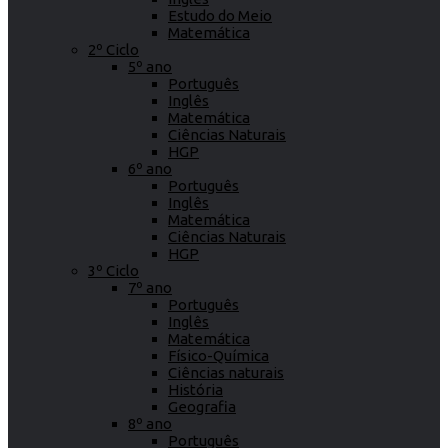
Estudo do Meio
Matemática
2º Ciclo
5º ano
Português
Inglês
Matemática
Ciências Naturais
HGP
6º ano
Português
Inglês
Matemática
Ciências Naturais
HGP
3º Ciclo
7º ano
Português
Inglês
Matemática
Físico-Química
Ciências naturais
História
Geografia
8º ano
Português