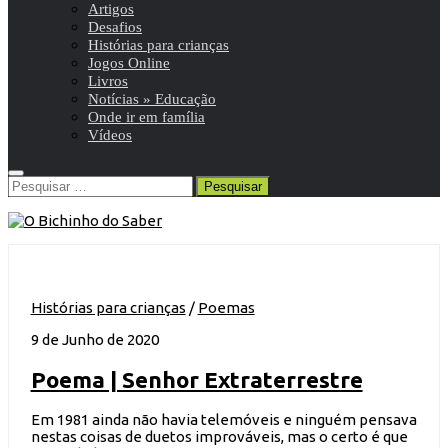
Artigos
Desafios
Histórias para crianças
Jogos Online
Livros
Notícias » Educação
Onde ir em família
Vídeos
Pesquisar
por:
Histórias para crianças
/
Poemas
9 de Junho de 2020
Poema | Senhor Extraterrestre
Em 1981 ainda não havia telemóveis e ninguém pensava
nestas coisas de duetos improváveis, mas o certo é que