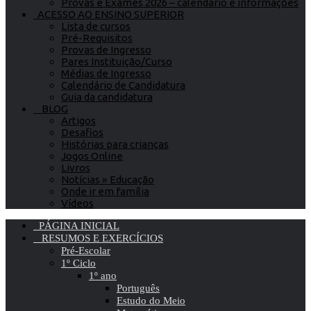
Provas e Exames 2026 – calendário e informações
ACESSO AO ENSINO SUPERIOR
Lista de cursos
Pré-Requisitos
Provas de Ingresso
Pares Instituição/Curso
Médias de Ingresso
Calendário de Candidatura
Guia da candidatura
BLOG
Artigos
Desafios
Histórias para crianças
Jogos Online
Livros
Notícias » Educação
Onde ir em família
Vídeos
PÁGINA INICIAL
RESUMOS E EXERCÍCIOS
Pré-Escolar
1º Ciclo
1º ano
Português
Estudo do Meio