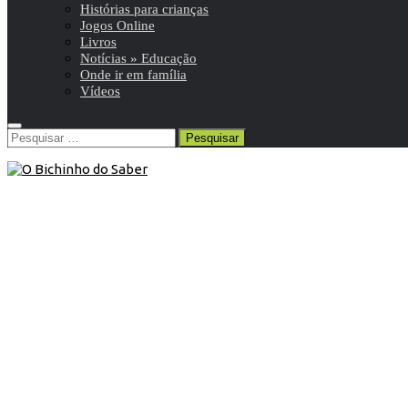
Histórias para crianças
Jogos Online
Livros
Notícias » Educação
Onde ir em família
Vídeos
Pesquisar
por:
Contos
/
Histórias para crianças
/
Obras e textos para
Educação Literária
/
Plano Nacional de Leitura
21 de Outubro de 2020
Conto | Ali Babá e os Quarenta
Ladrões
Ali Babá é uma personagem fictícia baseada na Arábia
pré-islâmica. O conto está descrito nas aventuras de Ali