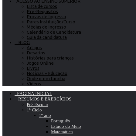
ACESSO AO ENSINO SUPERIOR
Lista de cursos
Pré-Requisitos
Provas de Ingresso
Pares Instituição/Curso
Médias de Ingresso
Calendário de Candidatura
Guia da candidatura
BLOG
Artigos
Desafios
Histórias para crianças
Jogos Online
Livros
Notícias » Educação
Onde ir em família
Vídeos
PÁGINA INICIAL
RESUMOS E EXERCÍCIOS
Pré-Escolar
1º Ciclo
1º ano
Português
Estudo do Meio
Matemática