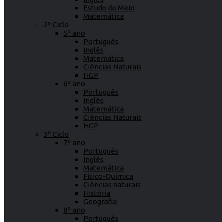
Estudo do Meio
Matemática
2º Ciclo
5º ano
Português
Inglês
Matemática
Ciências Naturais
HGP
6º ano
Português
Inglês
Matemática
Ciências Naturais
HGP
3º Ciclo
7º ano
Português
Inglês
Matemática
Físico-Química
Ciências naturais
História
Geografia
8º ano
Português