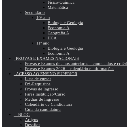
Físico-Química
Matemática
Secundário
10º ano
Biologia e Geologia
Economia A
Geografia A
HCA
11º ano
Biologia e Geologia
Economia A
PROVAS E EXAMES NACIONAIS
Provas e Exames de anos anteriores – enunciados e critér
Provas e Exames 2026 – calendário e informações
ACESSO AO ENSINO SUPERIOR
Lista de cursos
Pré-Requisitos
Provas de Ingresso
Pares Instituição/Curso
Médias de Ingresso
Calendário de Candidatura
Guia da candidatura
BLOG
Artigos
Desafios