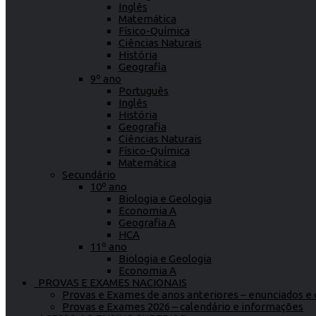
Inglês
Matemática
Físico-Química
Ciências Naturais
História
Geografia
9º ano
Português
Inglês
História
Geografia
Ciências Naturais
Físico-Química
Matemática
Secundário
10º ano
Biologia e Geologia
Economia A
Geografia A
HCA
11º ano
Biologia e Geologia
Economia A
PROVAS E EXAMES NACIONAIS
Provas e Exames de anos anteriores – enunciados e c
Provas e Exames 2026 – calendário e informações