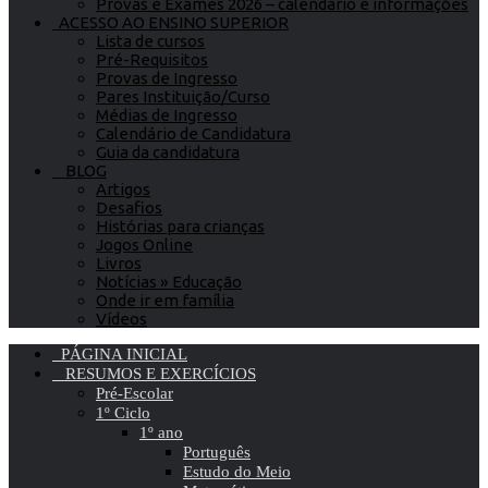
Provas e Exames 2026 – calendário e informações
ACESSO AO ENSINO SUPERIOR
Lista de cursos
Pré-Requisitos
Provas de Ingresso
Pares Instituição/Curso
Médias de Ingresso
Calendário de Candidatura
Guia da candidatura
BLOG
Artigos
Desafios
Histórias para crianças
Jogos Online
Livros
Notícias » Educação
Onde ir em família
Vídeos
PÁGINA INICIAL
RESUMOS E EXERCÍCIOS
Pré-Escolar
1º Ciclo
1º ano
Português
Estudo do Meio