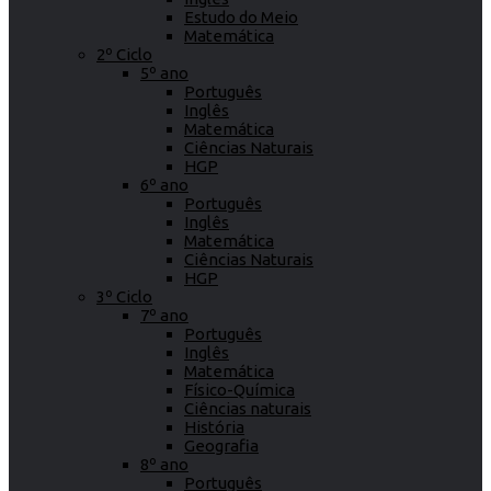
Estudo do Meio
Matemática
2º Ciclo
5º ano
Português
Inglês
Matemática
Ciências Naturais
HGP
6º ano
Português
Inglês
Matemática
Ciências Naturais
HGP
3º Ciclo
7º ano
Português
Inglês
Matemática
Físico-Química
Ciências naturais
História
Geografia
8º ano
Português