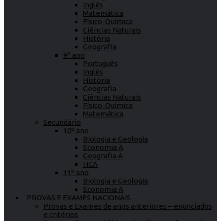
Inglês
Matemática
Físico-Química
Ciências Naturais
História
Geografia
9º ano
Português
Inglês
História
Geografia
Ciências Naturais
Físico-Química
Matemática
Secundário
10º ano
Biologia e Geologia
Economia A
Geografia A
HCA
11º ano
Biologia e Geologia
Economia A
PROVAS E EXAMES NACIONAIS
Provas e Exames de anos anteriores – enunciados
e critérios