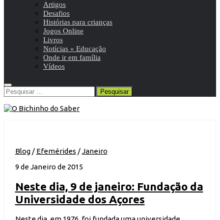
Artigos
Desafios
Histórias para crianças
Jogos Online
Livros
Notícias » Educação
Onde ir em família
Vídeos
Pesquisar
por:
Blog
/
Efemérides
/
Janeiro
9 de Janeiro de 2015
Neste dia, 9 de janeiro: Fundação da
Universidade dos Açores
Neste dia, em 1976, foi fundada uma universidade