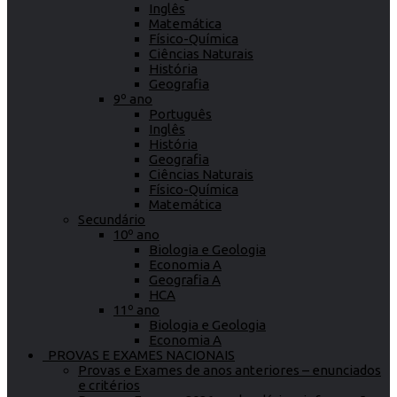
Inglês
Matemática
Físico-Química
Ciências Naturais
História
Geografia
9º ano
Português
Inglês
História
Geografia
Ciências Naturais
Físico-Química
Matemática
Secundário
10º ano
Biologia e Geologia
Economia A
Geografia A
HCA
11º ano
Biologia e Geologia
Economia A
PROVAS E EXAMES NACIONAIS
Provas e Exames de anos anteriores – enunciados
e critérios