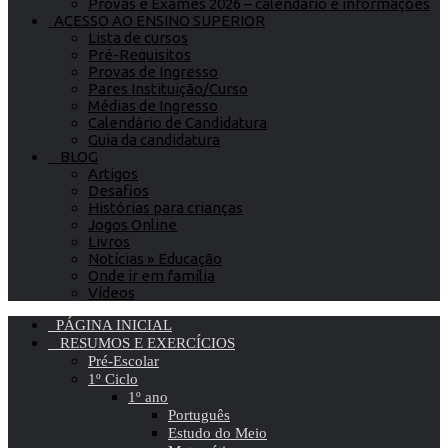
Provas e Exames 2026 – calendário e informações
ACESSO AO ENSINO SUPERIOR
Lista de cursos
Pré-Requisitos
Provas de Ingresso
Pares Instituição/Curso
Médias de Ingresso
Calendário de Candidatura
Guia da candidatura
BLOG
Artigos
Desafios
Histórias para crianças
Jogos Online
Livros
Notícias » Educação
Onde ir em família
Vídeos
PÁGINA INICIAL
RESUMOS E EXERCÍCIOS
Pré-Escolar
1º Ciclo
1º ano
Português
Estudo do Meio