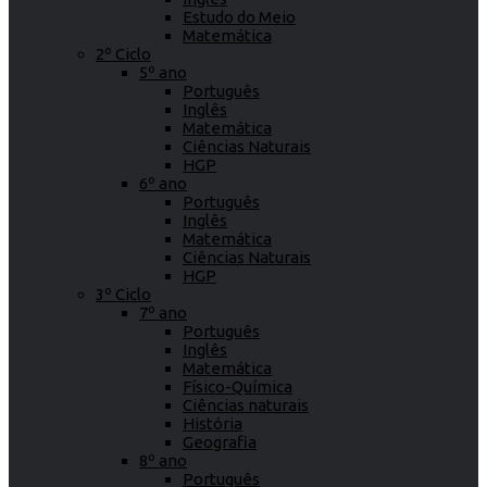
Estudo do Meio
Matemática
2º Ciclo
5º ano
Português
Inglês
Matemática
Ciências Naturais
HGP
6º ano
Português
Inglês
Matemática
Ciências Naturais
HGP
3º Ciclo
7º ano
Português
Inglês
Matemática
Físico-Química
Ciências naturais
História
Geografia
8º ano
Português