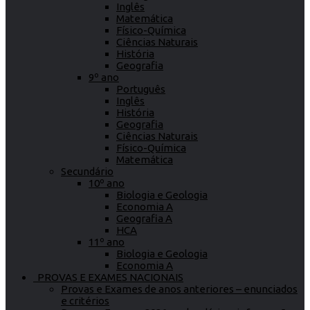
Inglês
Matemática
Físico-Química
Ciências Naturais
História
Geografia
9º ano
Português
Inglês
História
Geografia
Ciências Naturais
Físico-Química
Matemática
Secundário
10º ano
Biologia e Geologia
Economia A
Geografia A
HCA
11º ano
Biologia e Geologia
Economia A
PROVAS E EXAMES NACIONAIS
Provas e Exames de anos anteriores – enunciados
e critérios