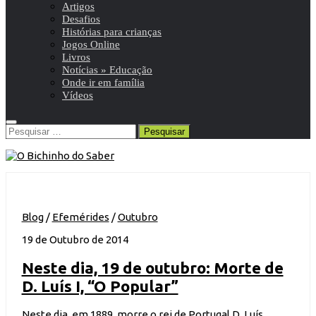
Artigos
Desafios
Histórias para crianças
Jogos Online
Livros
Notícias » Educação
Onde ir em família
Vídeos
Pesquisar
por:
Blog
/
Efemérides
/
Outubro
19 de Outubro de 2014
Neste dia, 19 de outubro: Morte de
D. Luís I, “O Popular”
Neste dia, em 1889, morre o rei de Portugal D. Luís,