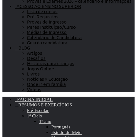
Provas e Exames 2026 – calendário e informações
ACESSO AO ENSINO SUPERIOR
Lista de cursos
Pré-Requisitos
Provas de Ingresso
Pares Instituição/Curso
Médias de Ingresso
Calendário de Candidatura
Guia da candidatura
BLOG
Artigos
Desafios
Histórias para crianças
Jogos Online
Livros
Notícias » Educação
Onde ir em família
Vídeos
PÁGINA INICIAL
RESUMOS E EXERCÍCIOS
Pré-Escolar
1º Ciclo
1º ano
Português
Estudo do Meio