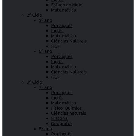
Estudo do Meio
Matemática
2º Ciclo
5º ano
Português
Inglês
Matemática
Ciências Naturais
HGP
6º ano
Português
Inglês
Matemática
Ciências Naturais
HGP
3º Ciclo
7º ano
Português
Inglês
Matemática
Físico-Química
Ciências naturais
História
Geografia
8º ano
Português