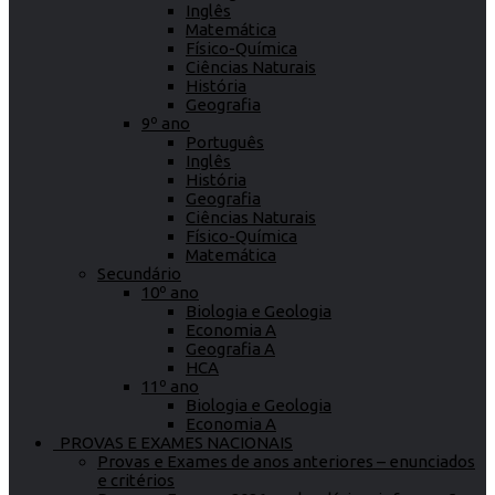
Inglês
Matemática
Físico-Química
Ciências Naturais
História
Geografia
9º ano
Português
Inglês
História
Geografia
Ciências Naturais
Físico-Química
Matemática
Secundário
10º ano
Biologia e Geologia
Economia A
Geografia A
HCA
11º ano
Biologia e Geologia
Economia A
PROVAS E EXAMES NACIONAIS
Provas e Exames de anos anteriores – enunciados
e critérios