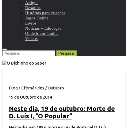
Artigos
Desafios
Histórias para crianças
Jogos Online
Livros
Notícias » Educação
Onde ir em família
Vídeos
Pesquisar
por:
Blog
/
Efemérides
/
Outubro
19 de Outubro de 2014
Neste dia, 19 de outubro: Morte de
D. Luís I, “O Popular”
Neste dia, em 1889, morre o rei de Portugal D. Luís,