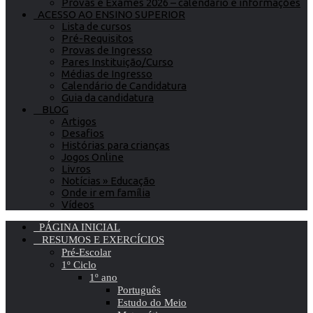
Provas e Exames 2026 – calendário e informações
ACESSO AO ENSINO SUPERIOR
Lista de cursos
Pré-Requisitos
Provas de Ingresso
Pares Instituição/Curso
Médias de Ingresso
Calendário de Candidatura
Guia da candidatura
BLOG
Artigos
Desafios
Histórias para crianças
Jogos Online
Livros
Notícias » Educação
Onde ir em família
Vídeos
PÁGINA INICIAL
RESUMOS E EXERCÍCIOS
Pré-Escolar
1º Ciclo
1º ano
Português
Estudo do Meio