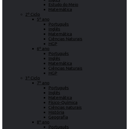
Estudo do Meio
Matemática
2º Ciclo
5º ano
Português
Inglês
Matemática
Ciências Naturais
HGP
6º ano
Português
Inglês
Matemática
Ciências Naturais
HGP
3º Ciclo
7º ano
Português
Inglês
Matemática
Físico-Química
Ciências naturais
História
Geografia
8º ano
Português