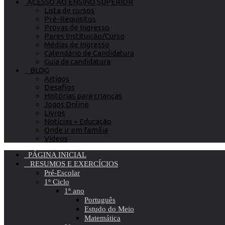
ACESSO AO ENSINO SUPERIOR
Lista de cursos
Pré-Requisitos
Provas de Ingresso
Pares Instituição/Curso
Médias de Ingresso
Calendário de Candidatura
Guia da candidatura
BLOG
Artigos
Desafios
Histórias para crianças
Jogos Online
Livros
Notícias » Educação
Onde ir em família
Vídeos
PÁGINA INICIAL
RESUMOS E EXERCÍCIOS
Pré-Escolar
1º Ciclo
1º ano
Português
Estudo do Meio
Matemática