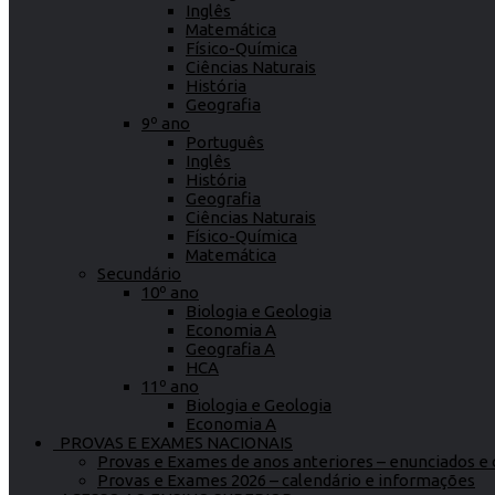
Inglês
Matemática
Físico-Química
Ciências Naturais
História
Geografia
9º ano
Português
Inglês
História
Geografia
Ciências Naturais
Físico-Química
Matemática
Secundário
10º ano
Biologia e Geologia
Economia A
Geografia A
HCA
11º ano
Biologia e Geologia
Economia A
PROVAS E EXAMES NACIONAIS
Provas e Exames de anos anteriores – enunciados e c
Provas e Exames 2026 – calendário e informações