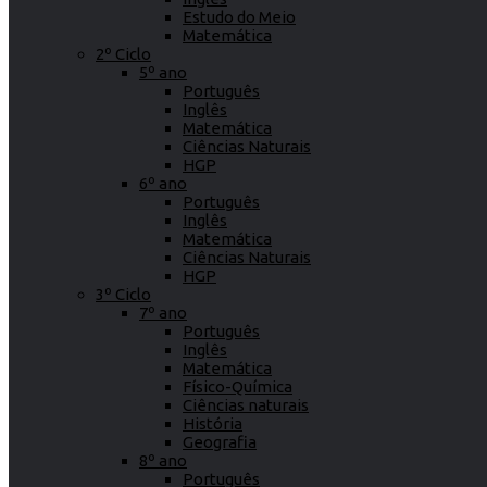
Estudo do Meio
Matemática
2º Ciclo
5º ano
Português
Inglês
Matemática
Ciências Naturais
HGP
6º ano
Português
Inglês
Matemática
Ciências Naturais
HGP
3º Ciclo
7º ano
Português
Inglês
Matemática
Físico-Química
Ciências naturais
História
Geografia
8º ano
Português