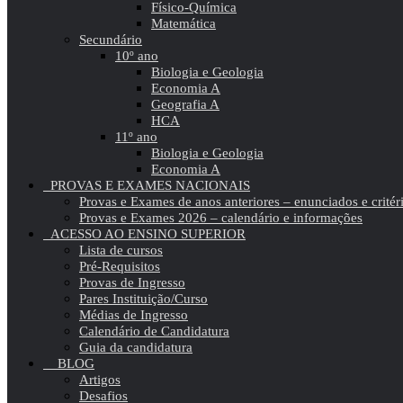
Físico-Química
Matemática
Secundário
10º ano
Biologia e Geologia
Economia A
Geografia A
HCA
11º ano
Biologia e Geologia
Economia A
PROVAS E EXAMES NACIONAIS
Provas e Exames de anos anteriores – enunciados e critér
Provas e Exames 2026 – calendário e informações
ACESSO AO ENSINO SUPERIOR
Lista de cursos
Pré-Requisitos
Provas de Ingresso
Pares Instituição/Curso
Médias de Ingresso
Calendário de Candidatura
Guia da candidatura
BLOG
Artigos
Desafios