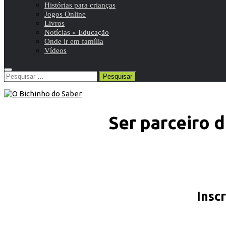
Histórias para crianças
Jogos Online
Livros
Notícias » Educação
Onde ir em família
Vídeos
Pesquisar
por:
Ser parceiro 
Insc