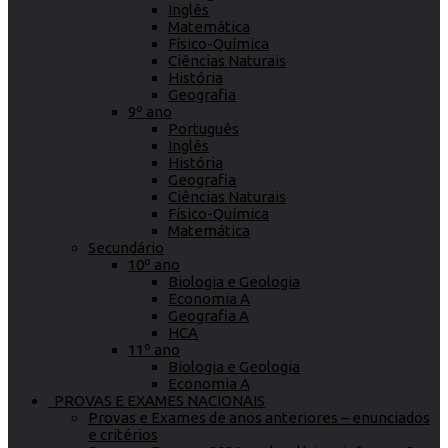
Inglês
Matemática
Físico-Química
Ciências Naturais
História
Geografia
9º ano
Português
Inglês
História
Geografia
Ciências Naturais
Físico-Química
Matemática
Secundário
10º ano
Biologia e Geologia
Economia A
Geografia A
HCA
11º ano
Biologia e Geologia
Economia A
PROVAS E EXAMES NACIONAIS
Provas e Exames de anos anteriores – enunciados
e critérios