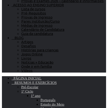
Provas e Exames 2026 – calendário e informações
ACESSO AO ENSINO SUPERIOR
Lista de cursos
Pré-Requisitos
Provas de Ingresso
Pares Instituição/Curso
Médias de Ingresso
Calendário de Candidatura
Guia da candidatura
BLOG
Artigos
Desafios
Histórias para crianças
Jogos Online
Livros
Notícias » Educação
Onde ir em família
Vídeos
PÁGINA INICIAL
RESUMOS E EXERCÍCIOS
Pré-Escolar
1º Ciclo
1º ano
Português
Estudo do Meio