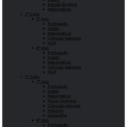
Estudo do Meio
Matemática
2º Ciclo
5º ano
Português
Inglês
Matemática
Ciências Naturais
HGP
6º ano
Português
Inglês
Matemática
Ciências Naturais
HGP
3º Ciclo
7º ano
Português
Inglês
Matemática
Físico-Química
Ciências naturais
História
Geografia
8º ano
Português