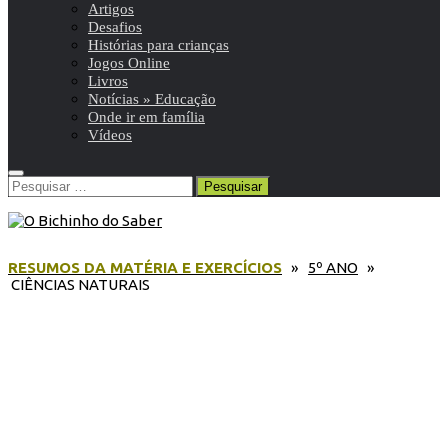
Artigos
Desafios
Histórias para crianças
Jogos Online
Livros
Notícias » Educação
Onde ir em família
Vídeos
Pesquisar
por:
RESUMOS DA MATÉRIA E EXERCÍCIOS
»
5º ANO
»
CIÊNCIAS NATURAIS