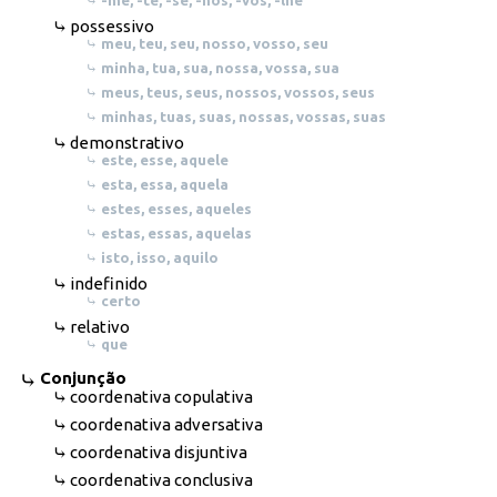
-me, -te, -se, -nos, -vos, -lhe
possessivo
meu, teu, seu, nosso, vosso, seu
minha, tua, sua, nossa, vossa, sua
meus, teus, seus, nossos, vossos, seus
minhas, tuas, suas, nossas, vossas, suas
demonstrativo
este, esse, aquele
esta, essa, aquela
estes, esses, aqueles
estas, essas, aquelas
isto, isso, aquilo
indefinido
certo
relativo
que
Conjunção
coordenativa copulativa
coordenativa adversativa
coordenativa disjuntiva
coordenativa conclusiva