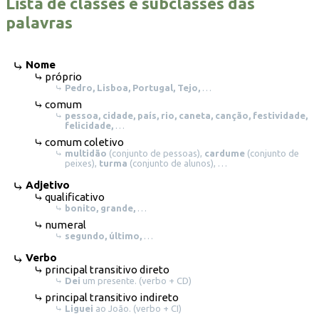
Lista de classes e subclasses das
palavras
Nome
próprio
Pedro, Lisboa, Portugal, Tejo,
…
comum
pessoa, cidade, país, rio, caneta, canção, festividade,
felicidade,
…
comum coletivo
multidão
(conjunto de pessoas),
cardume
(conjunto de
peixes),
turma
(conjunto de alunos), …
Adjetivo
qualificativo
bonito, grande,
…
numeral
segundo, último,
…
Verbo
principal transitivo direto
Dei
um presente. (verbo + CD)
principal transitivo indireto
Liguei
ao João. (verbo + CI)