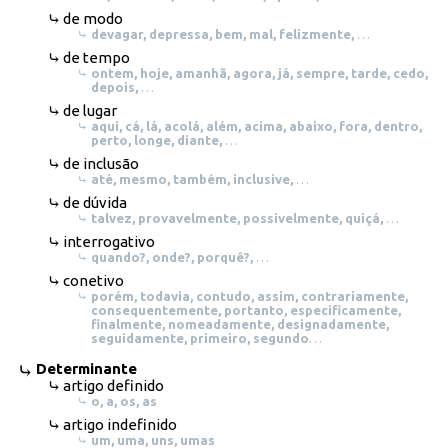
de modo
devagar, depressa, bem, mal, felizmente,
…
de tempo
ontem, hoje, amanhã, agora, já, sempre, tarde, cedo,
depois,
…
de lugar
aqui, cá, lá, acolá, além, acima, abaixo, fora, dentro,
perto, longe, diante,
…
de inclusão
até, mesmo, também, inclusive,
…
de dúvida
talvez, provavelmente, possivelmente, quiçá,
…
interrogativo
quando?, onde?, porquê?,
…
conetivo
porém, todavia, contudo, assim, contrariamente,
consequentemente, portanto, especificamente,
finalmente, nomeadamente, designadamente,
seguidamente, primeiro, segundo
…
Determinante
artigo definido
o, a, os, as
artigo indefinido
um, uma, uns, umas