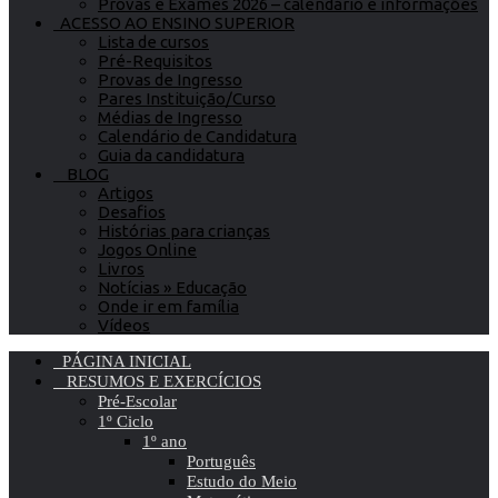
Provas e Exames 2026 – calendário e informações
ACESSO AO ENSINO SUPERIOR
Lista de cursos
Pré-Requisitos
Provas de Ingresso
Pares Instituição/Curso
Médias de Ingresso
Calendário de Candidatura
Guia da candidatura
BLOG
Artigos
Desafios
Histórias para crianças
Jogos Online
Livros
Notícias » Educação
Onde ir em família
Vídeos
PÁGINA INICIAL
RESUMOS E EXERCÍCIOS
Pré-Escolar
1º Ciclo
1º ano
Português
Estudo do Meio