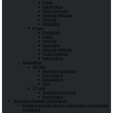
Inglês
Matemática
Físico-Química
Ciências Naturais
História
Geografia
9º ano
Português
Inglês
História
Geografia
Ciências Naturais
Físico-Química
Matemática
Secundário
10º ano
Biologia e Geologia
Economia A
Geografia A
HCA
11º ano
Biologia e Geologia
Economia A
PROVAS E EXAMES NACIONAIS
Provas e Exames de anos anteriores – enunciados
e critérios