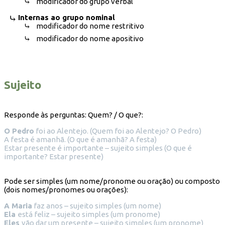
modificador do grupo verbal
Internas ao grupo nominal
modificador do nome restritivo
modificador do nome apositivo
Sujeito
Responde às perguntas: Quem? / O que?:
O Pedro
foi ao Alentejo. (Quem foi ao Alentejo? O Pedro)
A festa é amanhã. (O que é amanhã? A festa)
Estar presente é importante – sujeito simples (O que é
importante? Estar presente)
Pode ser simples (um nome/pronome ou oração) ou composto
(dois nomes/pronomes ou orações):
A Maria
faz anos – sujeito simples (um nome)
Ela
está feliz – sujeito simples (um pronome)
Eles
vão dar um presente – sujeito simples (um pronome)