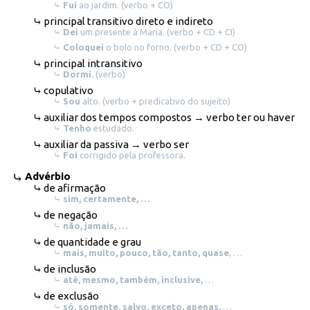
Fui
ao jardim. (verbo + CO)
principal transitivo direto e indireto
Dei
um presente à Maria. (verbo + CD + CI)
Coloquei
o bolo no forno. (verbo + CD + CO)
principal intransitivo
Dormi
. (verbo)
copulativo
Sou
alto. (verbo + predicativo do sujeito)
auxiliar dos tempos compostos → verbo ter ou haver
Tenho
estudado.
auxiliar da passiva → verbo ser
Foi
corrigido pela professora.
Advérbio
de afirmação
sim, certamente, …
de negação
não, jamais, …
de quantidade e grau
mais, muito, pouco, tão, tanto, quase
, …
de inclusão
até, mesmo, também, inclusive,
…
de exclusão
só, somente, salvo, exceto, apenas,
…