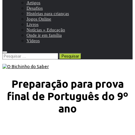
Artigos
Desafios
Histórias para crianças
Jogos Online
Livros
Notícias » Educação
Onde ir em família
Vídeos
Pesquisar
por:
Preparação para prova
final de Português do 9º
ano