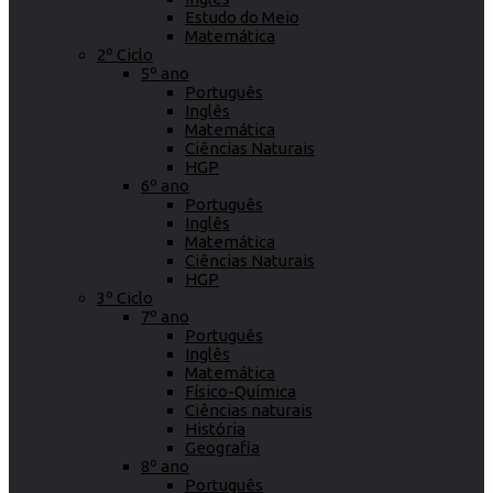
Estudo do Meio
Matemática
2º Ciclo
5º ano
Português
Inglês
Matemática
Ciências Naturais
HGP
6º ano
Português
Inglês
Matemática
Ciências Naturais
HGP
3º Ciclo
7º ano
Português
Inglês
Matemática
Físico-Química
Ciências naturais
História
Geografia
8º ano
Português