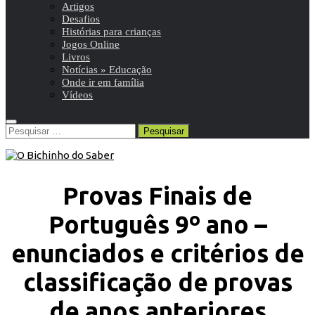
Artigos
Desafios
Histórias para crianças
Jogos Online
Livros
Notícias » Educação
Onde ir em família
Vídeos
Pesquisar
por:
Provas Finais de
Português 9º ano –
enunciados e critérios de
classificação de provas
de anos anteriores