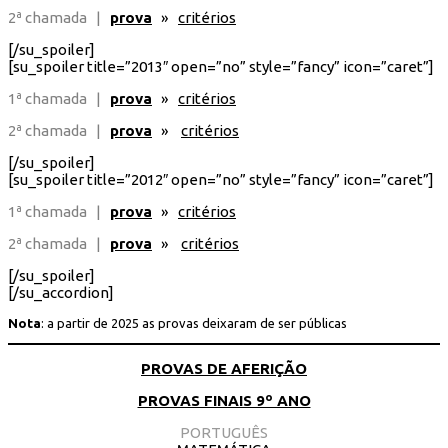
2ª chamada |
prova
»
critérios
[/su_spoiler]
[su_spoiler title=”2013″ open=”no” style=”fancy” icon=”caret”]
1ª chamada |
prova
»
critérios
2ª chamada |
prova
»
critérios
[/su_spoiler]
[su_spoiler title=”2012″ open=”no” style=”fancy” icon=”caret”]
1ª chamada |
prova
»
critérios
2ª chamada |
prova
»
critérios
[/su_spoiler]
[/su_accordion]
Nota
: a partir de 2025 as provas deixaram de ser públicas
PROVAS DE AFERIÇÃO
PROVAS FINAIS 9º ANO
PORTUGUÊS