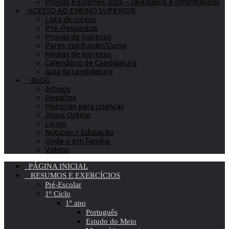
Provas e Exames 2026 – calendário e informações
ACESSO AO ENSINO SUPERIOR
Lista de cursos
Pré-Requisitos
Provas de Ingresso
Pares Instituição/Curso
Médias de Ingresso
Calendário de Candidatura
Guia da candidatura
BLOG
Artigos
Desafios
Histórias para crianças
Jogos Online
Livros
Notícias » Educação
Onde ir em família
Vídeos
PÁGINA INICIAL
RESUMOS E EXERCÍCIOS
Pré-Escolar
1º Ciclo
1º ano
Português
Estudo do Meio