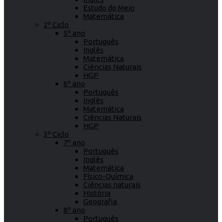
Estudo do Meio
Matemática
2º Ciclo
5º ano
Português
Inglês
Matemática
Ciências Naturais
HGP
6º ano
Português
Inglês
Matemática
Ciências Naturais
HGP
3º Ciclo
7º ano
Português
Inglês
Matemática
Físico-Química
Ciências naturais
História
Geografia
8º ano
Português