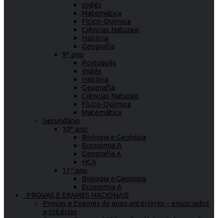
Inglês
Matemática
Físico-Química
Ciências Naturais
História
Geografia
9º ano
Português
Inglês
História
Geografia
Ciências Naturais
Físico-Química
Matemática
Secundário
10º ano
Biologia e Geologia
Economia A
Geografia A
HCA
11º ano
Biologia e Geologia
Economia A
PROVAS E EXAMES NACIONAIS
Provas e Exames de anos anteriores – enunciados
e critérios