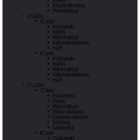
Estudo do Meio
Matemática
2º Ciclo
5º ano
Português
Inglês
Matemática
Ciências Naturais
HGP
6º ano
Português
Inglês
Matemática
Ciências Naturais
HGP
3º Ciclo
7º ano
Português
Inglês
Matemática
Físico-Química
Ciências naturais
História
Geografia
8º ano
Português