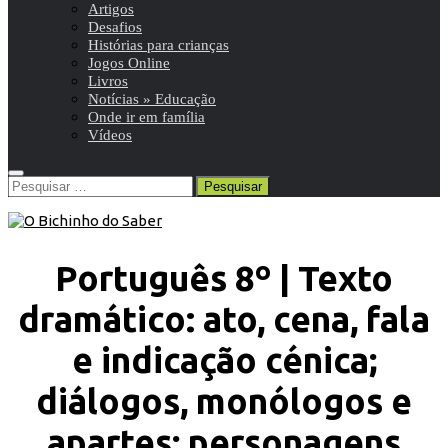
Artigos
Desafios
Histórias para crianças
Jogos Online
Livros
Notícias » Educação
Onde ir em família
Vídeos
Pesquisar
por:
Português 8º | Texto
dramático: ato, cena, fala
e indicação cénica;
diálogos, monólogos e
apartes; personagens