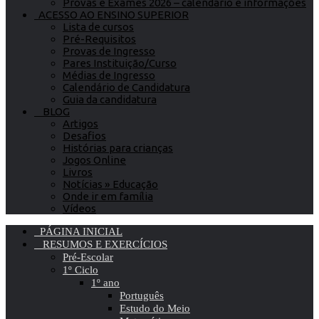
Provas e Exames 2026 – calendário e informações
ACESSO AO ENSINO SUPERIOR
Lista de cursos
Pré-Requisitos
Provas de Ingresso
Pares Instituição/Curso
Médias de Ingresso
Calendário de Candidatura
Guia da candidatura
BLOG
Artigos
Desafios
Histórias para crianças
Jogos Online
Livros
Notícias » Educação
Onde ir em família
Vídeos
PÁGINA INICIAL
RESUMOS E EXERCÍCIOS
Pré-Escolar
1º Ciclo
1º ano
Português
Estudo do Meio