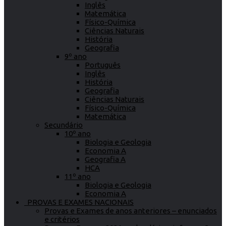
Inglês
Matemática
Físico-Química
Ciências Naturais
História
Geografia
9º ano
Português
Inglês
História
Geografia
Ciências Naturais
Físico-Química
Matemática
Secundário
10º ano
Biologia e Geologia
Economia A
Geografia A
HCA
11º ano
Biologia e Geologia
Economia A
PROVAS E EXAMES NACIONAIS
Provas e Exames de anos anteriores – enunciados
e critérios