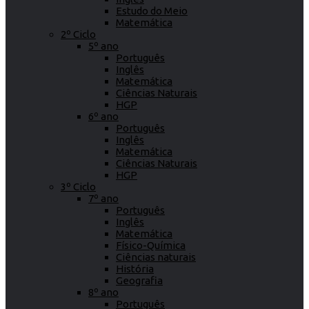
Estudo do Meio
Matemática
2º Ciclo
5º ano
Português
Inglês
Matemática
Ciências Naturais
HGP
6º ano
Português
Inglês
Matemática
Ciências Naturais
HGP
3º Ciclo
7º ano
Português
Inglês
Matemática
Físico-Química
Ciências naturais
História
Geografia
8º ano
Português