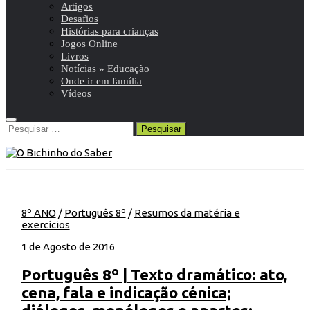
Artigos
Desafios
Histórias para crianças
Jogos Online
Livros
Notícias » Educação
Onde ir em família
Vídeos
Pesquisar
por:
8º ANO
/
Português 8º
/
Resumos da matéria e
exercícios
1 de Agosto de 2016
Português 8º | Texto dramático: ato,
cena, fala e indicação cénica;