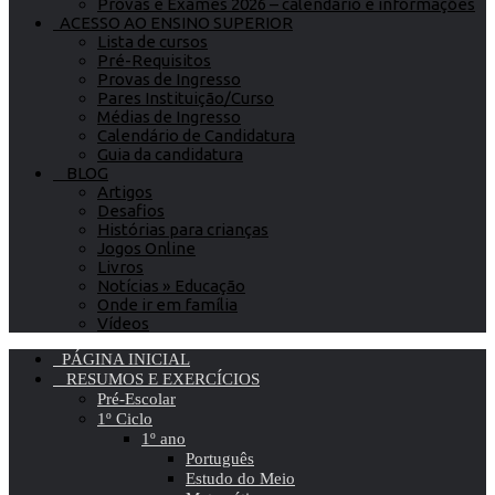
Provas e Exames 2026 – calendário e informações
ACESSO AO ENSINO SUPERIOR
Lista de cursos
Pré-Requisitos
Provas de Ingresso
Pares Instituição/Curso
Médias de Ingresso
Calendário de Candidatura
Guia da candidatura
BLOG
Artigos
Desafios
Histórias para crianças
Jogos Online
Livros
Notícias » Educação
Onde ir em família
Vídeos
PÁGINA INICIAL
RESUMOS E EXERCÍCIOS
Pré-Escolar
1º Ciclo
1º ano
Português
Estudo do Meio