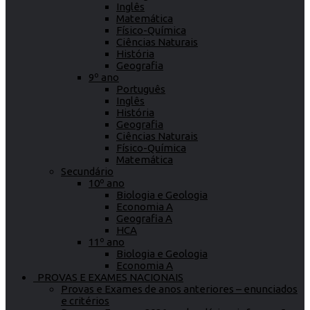
Inglês
Matemática
Físico-Química
Ciências Naturais
História
Geografia
9º ano
Português
Inglês
História
Geografia
Ciências Naturais
Físico-Química
Matemática
Secundário
10º ano
Biologia e Geologia
Economia A
Geografia A
HCA
11º ano
Biologia e Geologia
Economia A
PROVAS E EXAMES NACIONAIS
Provas e Exames de anos anteriores – enunciados
e critérios