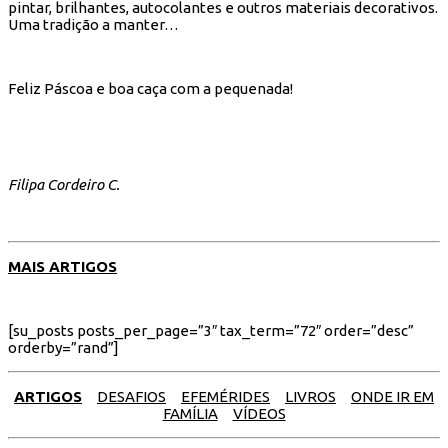
pintar, brilhantes, autocolantes e outros materiais decorativos.
Uma tradição a manter…
Feliz Páscoa e boa caça com a pequenada!
Filipa Cordeiro C.
MAIS ARTIGOS
[su_posts posts_per_page=”3″ tax_term=”72″ order=”desc”
orderby=”rand”]
ARTIGOS
DESAFIOS
EFEMÉRIDES
LIVROS
ONDE IR EM
FAMÍLIA
VÍDEOS