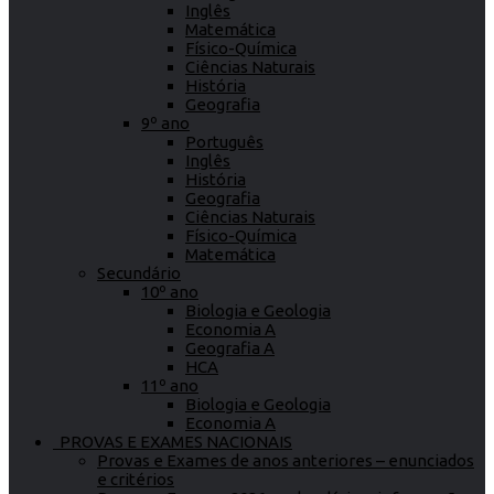
Inglês
Matemática
Físico-Química
Ciências Naturais
História
Geografia
9º ano
Português
Inglês
História
Geografia
Ciências Naturais
Físico-Química
Matemática
Secundário
10º ano
Biologia e Geologia
Economia A
Geografia A
HCA
11º ano
Biologia e Geologia
Economia A
PROVAS E EXAMES NACIONAIS
Provas e Exames de anos anteriores – enunciados
e critérios