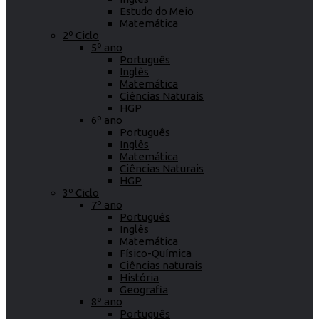
Estudo do Meio
Matemática
2º Ciclo
5º ano
Português
Inglês
Matemática
Ciências Naturais
HGP
6º ano
Português
Inglês
Matemática
Ciências Naturais
HGP
3º Ciclo
7º ano
Português
Inglês
Matemática
Físico-Química
Ciências naturais
História
Geografia
8º ano
Português