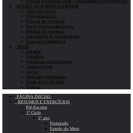
Provas e Exames 2026 – calendário e informações
ACESSO AO ENSINO SUPERIOR
Lista de cursos
Pré-Requisitos
Provas de Ingresso
Pares Instituição/Curso
Médias de Ingresso
Calendário de Candidatura
Guia da candidatura
BLOG
Artigos
Desafios
Histórias para crianças
Jogos Online
Livros
Notícias » Educação
Onde ir em família
Vídeos
PÁGINA INICIAL
RESUMOS E EXERCÍCIOS
Pré-Escolar
1º Ciclo
1º ano
Português
Estudo do Meio