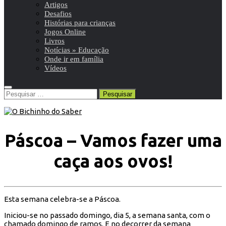
Artigos
Desafios
Histórias para crianças
Jogos Online
Livros
Notícias » Educação
Onde ir em família
Vídeos
Pesquisar
por:
Páscoa – Vamos fazer uma
caça aos ovos!
Esta semana celebra-se a Páscoa.
Iniciou-se no passado domingo, dia 5, a semana santa, com o
chamado domingo de ramos. E no decorrer da semana