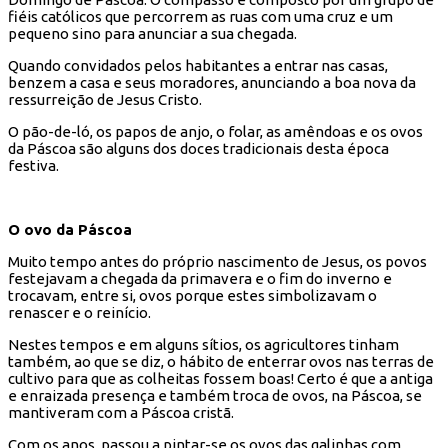
fiéis católicos que percorrem as ruas com uma cruz e um
pequeno sino para anunciar a sua chegada.
Quando convidados pelos habitantes a entrar nas casas,
benzem a casa e seus moradores, anunciando a boa nova da
ressurreição de Jesus Cristo.
O pão-de-ló, os papos de anjo, o folar, as amêndoas e os ovos
da Páscoa são alguns dos doces tradicionais desta época
festiva.
O ovo da Páscoa
Muito tempo antes do próprio nascimento de Jesus, os povos
festejavam a chegada da primavera e o fim do inverno e
trocavam, entre si, ovos porque estes simbolizavam o
renascer e o reinício.
Nestes tempos e em alguns sítios, os agricultores tinham
também, ao que se diz, o hábito de enterrar ovos nas terras de
cultivo para que as colheitas fossem boas! Certo é que a antiga
e enraizada presença e também troca de ovos, na Páscoa, se
mantiveram com a Páscoa cristã.
Com os anos, passou a pintar-se os ovos das galinhas com