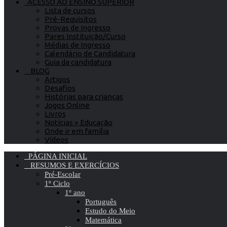
ACESSO AO ENSINO SUPERIOR
Lista de cursos
Pré-Requisitos
Provas de Ingresso
Pares Instituição/Curso
Médias de Ingresso
Calendário de Candidatura
Guia da candidatura
BLOG
Artigos
Desafios
Histórias para crianças
Jogos Online
Livros
Notícias » Educação
Onde ir em família
Vídeos
PÁGINA INICIAL
RESUMOS E EXERCÍCIOS
Pré-Escolar
1º Ciclo
1º ano
Português
Estudo do Meio
Matemática