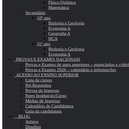
Físico-Química
Matemática
Secundário
10º ano
Biologia e Geologia
Economia A
Geografia A
HCA
11º ano
Biologia e Geologia
Economia A
PROVAS E EXAMES NACIONAIS
Provas e Exames de anos anteriores – enunciados e critér
Provas e Exames 2026 – calendário e informações
ACESSO AO ENSINO SUPERIOR
Lista de cursos
Pré-Requisitos
Provas de Ingresso
Pares Instituição/Curso
Médias de Ingresso
Calendário de Candidatura
Guia da candidatura
BLOG
Artigos
Desafios