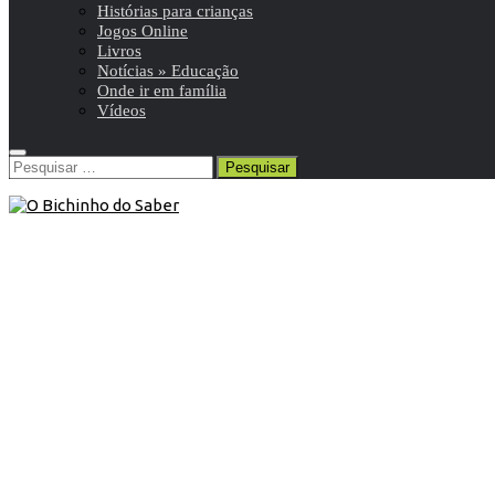
Histórias para crianças
Jogos Online
Livros
Notícias » Educação
Onde ir em família
Vídeos
Pesquisar
por:
Artigos
/
Blog
8 de Abril de 2020
Páscoa – Vamos fazer uma caça aos
ovos!
Este ano, vamos fazer uma caça aos ovos diferente, mas
antes vamos conhecer melhor a Páscoa e as suas
tradições.