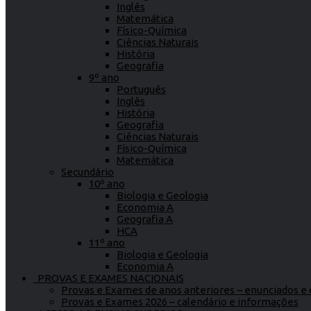
Inglês
Matemática
Físico-Química
Ciências Naturais
História
Geografia
9º ano
Português
Inglês
História
Geografia
Ciências Naturais
Físico-Química
Matemática
Secundário
10º ano
Biologia e Geologia
Economia A
Geografia A
HCA
11º ano
Biologia e Geologia
Economia A
PROVAS E EXAMES NACIONAIS
Provas e Exames de anos anteriores – enunciados e c
Provas e Exames 2026 – calendário e informações