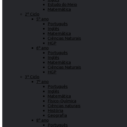
Estudo do Meio
Matemática
2º Ciclo
5º ano
Português
Inglês
Matemática
Ciências Naturais
HGP
6º ano
Português
Inglês
Matemática
Ciências Naturais
HGP
3º Ciclo
7º ano
Português
Inglês
Matemática
Físico-Química
Ciências naturais
História
Geografia
8º ano
Português