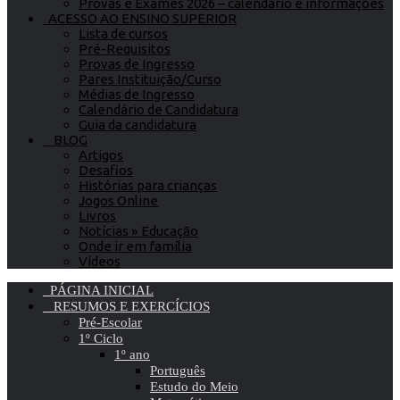
Provas e Exames 2026 – calendário e informações
ACESSO AO ENSINO SUPERIOR
Lista de cursos
Pré-Requisitos
Provas de Ingresso
Pares Instituição/Curso
Médias de Ingresso
Calendário de Candidatura
Guia da candidatura
BLOG
Artigos
Desafios
Histórias para crianças
Jogos Online
Livros
Notícias » Educação
Onde ir em família
Vídeos
PÁGINA INICIAL
RESUMOS E EXERCÍCIOS
Pré-Escolar
1º Ciclo
1º ano
Português
Estudo do Meio