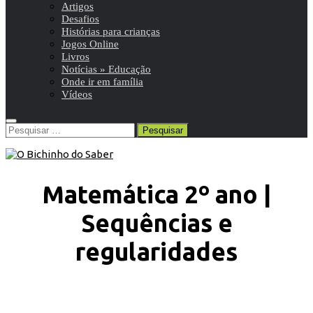
Artigos
Desafios
Histórias para crianças
Jogos Online
Livros
Notícias » Educação
Onde ir em família
Vídeos
Pesquisar
por:
Matemática 2º ano |
Sequências e
regularidades