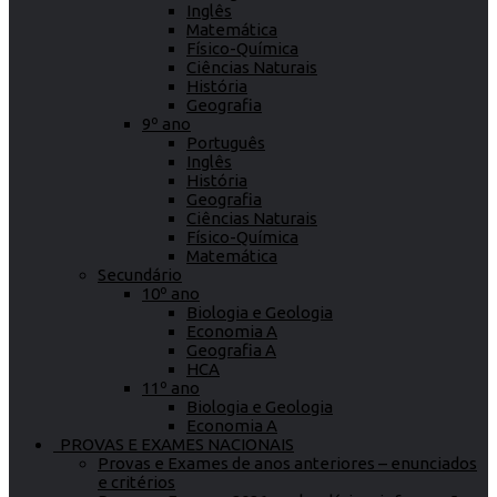
Inglês
Matemática
Físico-Química
Ciências Naturais
História
Geografia
9º ano
Português
Inglês
História
Geografia
Ciências Naturais
Físico-Química
Matemática
Secundário
10º ano
Biologia e Geologia
Economia A
Geografia A
HCA
11º ano
Biologia e Geologia
Economia A
PROVAS E EXAMES NACIONAIS
Provas e Exames de anos anteriores – enunciados
e critérios