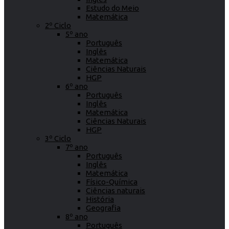
Estudo do Meio
Matemática
2º Ciclo
5º ano
Português
Inglês
Matemática
Ciências Naturais
HGP
6º ano
Português
Inglês
Matemática
Ciências Naturais
HGP
3º Ciclo
7º ano
Português
Inglês
Matemática
Físico-Química
Ciências naturais
História
Geografia
8º ano
Português