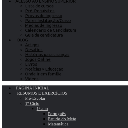
ACESSO AO ENSINO SUPERIOR
Lista de cursos
Pré-Requisitos
Provas de Ingresso
Pares Instituição/Curso
Médias de Ingresso
Calendário de Candidatura
Guia da candidatura
BLOG
Artigos
Desafios
Histórias para crianças
Jogos Online
Livros
Notícias » Educação
Onde ir em família
Vídeos
PÁGINA INICIAL
RESUMOS E EXERCÍCIOS
Pré-Escolar
1º Ciclo
1º ano
Português
Estudo do Meio
Matemática