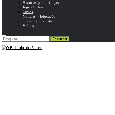
Histórias para crianças
Jogos Online
Livros
Notícias » Educação
Onde ir em família
Vídeos
Pesquisar
por: