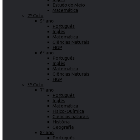
Estudo do Meio
Matemática
2º Ciclo
5º ano
Português
Inglês
Matemática
Ciências Naturais
HGP
6º ano
Português
Inglês
Matemática
Ciências Naturais
HGP
3º Ciclo
7º ano
Português
Inglês
Matemática
Físico-Química
Ciências naturais
História
Geografia
8º ano
Português