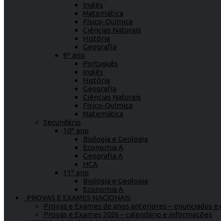
Inglês
Matemática
Físico-Química
Ciências Naturais
História
Geografia
9º ano
Português
Inglês
História
Geografia
Ciências Naturais
Físico-Química
Matemática
Secundário
10º ano
Biologia e Geologia
Economia A
Geografia A
HCA
11º ano
Biologia e Geologia
Economia A
PROVAS E EXAMES NACIONAIS
Provas e Exames de anos anteriores – enunciados e c
Provas e Exames 2026 – calendário e informações