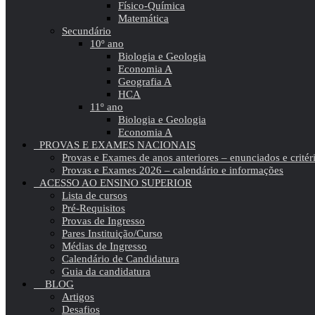
Físico-Química
Matemática
Secundário
10º ano
Biologia e Geologia
Economia A
Geografia A
HCA
11º ano
Biologia e Geologia
Economia A
PROVAS E EXAMES NACIONAIS
Provas e Exames de anos anteriores – enunciados e critér
Provas e Exames 2026 – calendário e informações
ACESSO AO ENSINO SUPERIOR
Lista de cursos
Pré-Requisitos
Provas de Ingresso
Pares Instituição/Curso
Médias de Ingresso
Calendário de Candidatura
Guia da candidatura
BLOG
Artigos
Desafios