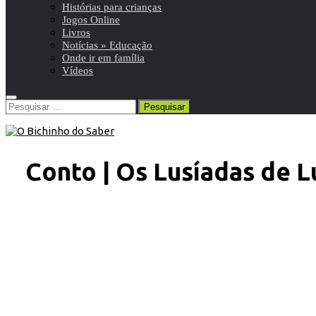
Histórias para crianças
Jogos Online
Livros
Notícias » Educação
Onde ir em família
Vídeos
Pesquisar
por:
Conto | Os Lusíadas de 