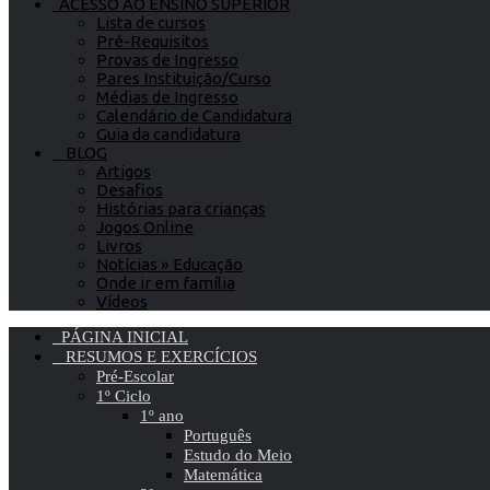
ACESSO AO ENSINO SUPERIOR
Lista de cursos
Pré-Requisitos
Provas de Ingresso
Pares Instituição/Curso
Médias de Ingresso
Calendário de Candidatura
Guia da candidatura
BLOG
Artigos
Desafios
Histórias para crianças
Jogos Online
Livros
Notícias » Educação
Onde ir em família
Vídeos
PÁGINA INICIAL
RESUMOS E EXERCÍCIOS
Pré-Escolar
1º Ciclo
1º ano
Português
Estudo do Meio
Matemática