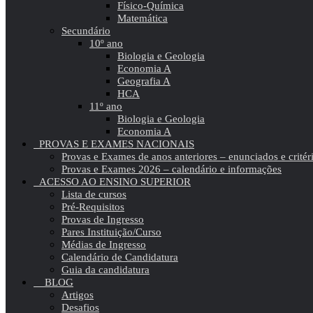
Físico-Química
Matemática
Secundário
10º ano
Biologia e Geologia
Economia A
Geografia A
HCA
11º ano
Biologia e Geologia
Economia A
PROVAS E EXAMES NACIONAIS
Provas e Exames de anos anteriores – enunciados e critér
Provas e Exames 2026 – calendário e informações
ACESSO AO ENSINO SUPERIOR
Lista de cursos
Pré-Requisitos
Provas de Ingresso
Pares Instituição/Curso
Médias de Ingresso
Calendário de Candidatura
Guia da candidatura
BLOG
Artigos
Desafios