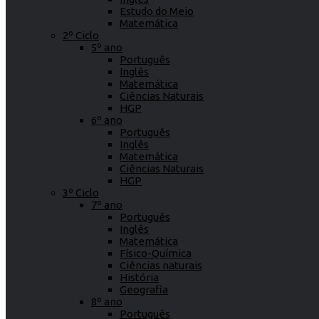
Estudo do Meio
Matemática
2º Ciclo
5º ano
Português
Inglês
Matemática
Ciências Naturais
HGP
6º ano
Português
Inglês
Matemática
Ciências Naturais
HGP
3º Ciclo
7º ano
Português
Inglês
Matemática
Físico-Química
Ciências naturais
História
Geografia
8º ano
Português