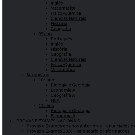
Inglês
Matemática
Físico-Química
Ciências Naturais
História
Geografia
9º ano
Português
Inglês
História
Geografia
Ciências Naturais
Físico-Química
Matemática
Secundário
10º ano
Biologia e Geologia
Economia A
Geografia A
HCA
11º ano
Biologia e Geologia
Economia A
PROVAS E EXAMES NACIONAIS
Provas e Exames de anos anteriores – enunciados e c
Provas e Exames 2026 – calendário e informações