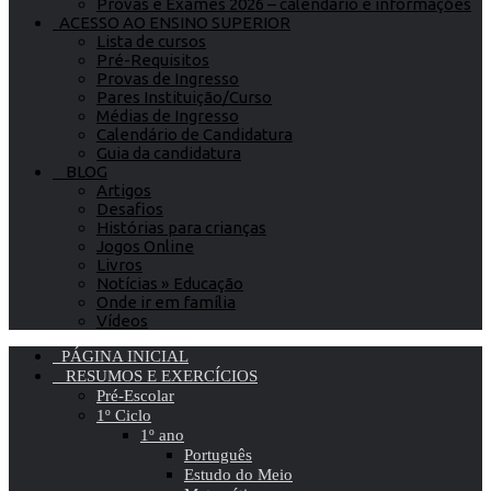
Provas e Exames 2026 – calendário e informações
ACESSO AO ENSINO SUPERIOR
Lista de cursos
Pré-Requisitos
Provas de Ingresso
Pares Instituição/Curso
Médias de Ingresso
Calendário de Candidatura
Guia da candidatura
BLOG
Artigos
Desafios
Histórias para crianças
Jogos Online
Livros
Notícias » Educação
Onde ir em família
Vídeos
PÁGINA INICIAL
RESUMOS E EXERCÍCIOS
Pré-Escolar
1º Ciclo
1º ano
Português
Estudo do Meio