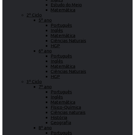
Estudo do Meio
Matemática
2º Ciclo
5º ano
Português
Inglês
Matemática
Ciências Naturais
HGP
6º ano
Português
Inglês
Matemática
Ciências Naturais
HGP
3º Ciclo
7º ano
Português
Inglês
Matemática
Físico-Química
Ciências naturais
História
Geografia
8º ano
Português