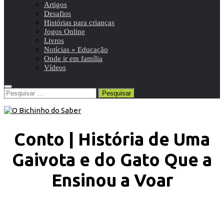
Artigos
Desafios
Histórias para crianças
Jogos Online
Livros
Notícias » Educação
Onde ir em família
Vídeos
Pesquisar
por:
Conto | História de Uma
Gaivota e do Gato Que a
Ensinou a Voar