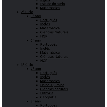
Estudo do Meio
Matemática
2º Ciclo
5º ano
Português
Inglês
Matemática
Ciências Naturais
HGP
6º ano
Português
Inglês
Matemática
Ciências Naturais
HGP
3º Ciclo
7º ano
Português
Inglês
Matemática
Físico-Química
Ciências naturais
História
Geografia
8º ano
Português