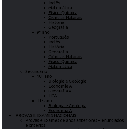
Inglês
Matemática
Físico-Química
Ciências Naturais
História
Geografia
9º ano
Português
Inglês
História
Geografia
Ciências Naturais
Físico-Química
Matemática
Secundário
10º ano
Biologia e Geologia
Economia A
Geografia A
HCA
11º ano
Biologia e Geologia
Economia A
PROVAS E EXAMES NACIONAIS
Provas e Exames de anos anteriores – enunciados
e critérios