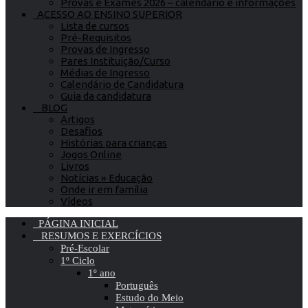
Provas e Exames 2026 – calendário e informações
ACESSO AO ENSINO SUPERIOR
Lista de cursos
Pré-Requisitos
Provas de Ingresso
Pares Instituição/Curso
Médias de Ingresso
Calendário de Candidatura
Guia da candidatura
BLOG
Artigos
Desafios
Histórias para crianças
Jogos Online
Livros
Notícias » Educação
Onde ir em família
Vídeos
PÁGINA INICIAL
RESUMOS E EXERCÍCIOS
Pré-Escolar
1º Ciclo
1º ano
Português
Estudo do Meio