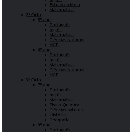
Estudo do Meio
Matemática
2º Ciclo
5º ano
Português
Inglês
Matemática
Ciências Naturais
HGP
6º ano
Português
Inglês
Matemática
Ciências Naturais
HGP
3º Ciclo
7º ano
Português
Inglês
Matemática
Físico-Química
Ciências naturais
História
Geografia
8º ano
Português