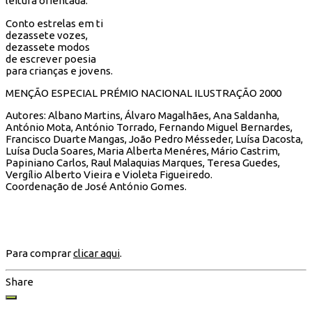
leitura orientada.
Conto estrelas em ti
dezassete vozes,
dezassete modos
de escrever poesia
para crianças e jovens.
MENÇÃO ESPECIAL PRÉMIO NACIONAL ILUSTRAÇÃO 2000
Autores: Albano Martins, Álvaro Magalhães, Ana Saldanha,
António Mota, António Torrado, Fernando Miguel Bernardes,
Francisco Duarte Mangas, João Pedro Mésseder, Luísa Dacosta,
Luísa Ducla Soares, Maria Alberta Menéres, Mário Castrim,
Papiniano Carlos, Raul Malaquias Marques, Teresa Guedes,
Vergílio Alberto Vieira e Violeta Figueiredo.
Coordenação de José António Gomes.
Para comprar
clicar aqui
.
Share