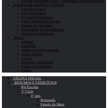
Provas e Exames 2026 – calendário e informações
ACESSO AO ENSINO SUPERIOR
Lista de cursos
Pré-Requisitos
Provas de Ingresso
Pares Instituição/Curso
Médias de Ingresso
Calendário de Candidatura
Guia da candidatura
BLOG
Artigos
Desafios
Histórias para crianças
Jogos Online
Livros
Notícias » Educação
Onde ir em família
Vídeos
PÁGINA INICIAL
RESUMOS E EXERCÍCIOS
Pré-Escolar
1º Ciclo
1º ano
Português
Estudo do Meio