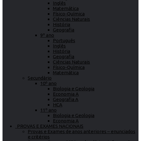
Inglês
Matemática
Físico-Química
Ciências Naturais
História
Geografia
9º ano
Português
Inglês
História
Geografia
Ciências Naturais
Físico-Química
Matemática
Secundário
10º ano
Biologia e Geologia
Economia A
Geografia A
HCA
11º ano
Biologia e Geologia
Economia A
PROVAS E EXAMES NACIONAIS
Provas e Exames de anos anteriores – enunciados
e critérios