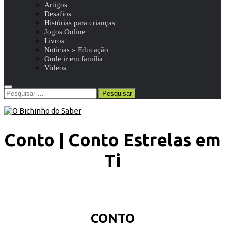
Artigos
Desafios
Histórias para crianças
Jogos Online
Livros
Notícias » Educação
Onde ir em família
Vídeos
Pesquisar
por:
Conto | Conto Estrelas em
Ti
CONTO