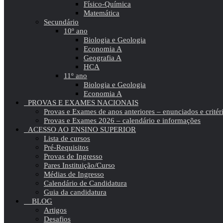
Físico-Química
Matemática
Secundário
10º ano
Biologia e Geologia
Economia A
Geografia A
HCA
11º ano
Biologia e Geologia
Economia A
PROVAS E EXAMES NACIONAIS
Provas e Exames de anos anteriores – enunciados e critér
Provas e Exames 2026 – calendário e informações
ACESSO AO ENSINO SUPERIOR
Lista de cursos
Pré-Requisitos
Provas de Ingresso
Pares Instituição/Curso
Médias de Ingresso
Calendário de Candidatura
Guia da candidatura
BLOG
Artigos
Desafios