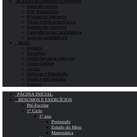
ACESSO AO ENSINO SUPERIOR
Lista de cursos
Pré-Requisitos
Provas de Ingresso
Pares Instituição/Curso
Médias de Ingresso
Calendário de Candidatura
Guia da candidatura
BLOG
Artigos
Desafios
Histórias para crianças
Jogos Online
Livros
Notícias » Educação
Onde ir em família
Vídeos
PÁGINA INICIAL
RESUMOS E EXERCÍCIOS
Pré-Escolar
1º Ciclo
1º ano
Português
Estudo do Meio
Matemática