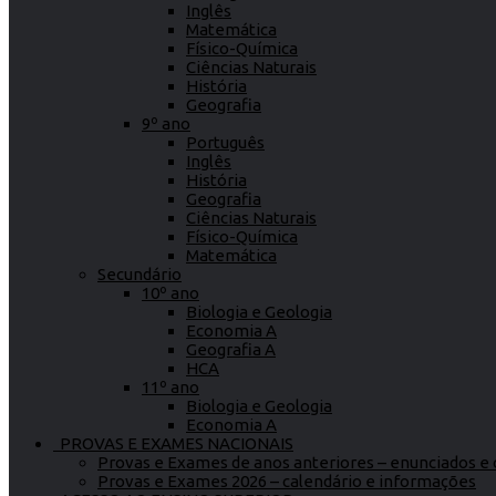
Inglês
Matemática
Físico-Química
Ciências Naturais
História
Geografia
9º ano
Português
Inglês
História
Geografia
Ciências Naturais
Físico-Química
Matemática
Secundário
10º ano
Biologia e Geologia
Economia A
Geografia A
HCA
11º ano
Biologia e Geologia
Economia A
PROVAS E EXAMES NACIONAIS
Provas e Exames de anos anteriores – enunciados e c
Provas e Exames 2026 – calendário e informações