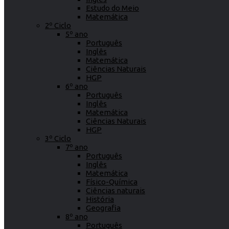
Estudo do Meio
Matemática
2º Ciclo
5º ano
Português
Inglês
Matemática
Ciências Naturais
HGP
6º ano
Português
Inglês
Matemática
Ciências Naturais
HGP
3º Ciclo
7º ano
Português
Inglês
Matemática
Físico-Química
Ciências naturais
História
Geografia
8º ano
Português