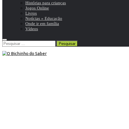
Histórias para crianças
Jogos Online
Livros
Notícias » Educação
Onde ir em família
Vídeos
Pesquisar
por: