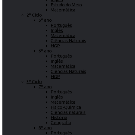
Estudo do Meio
Matemática
2º Ciclo
5º ano
Português
Inglês
Matemática
Ciências Naturais
HGP
6º ano
Português
Inglês
Matemática
Ciências Naturais
HGP
3º Ciclo
7º ano
Português
Inglês
Matemática
Físico-Química
Ciências naturais
História
Geografia
8º ano
Português