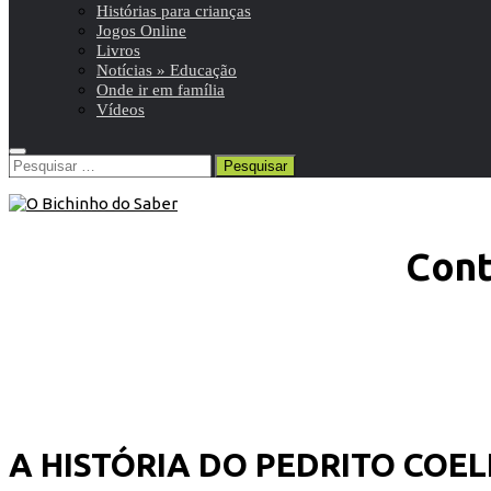
Histórias para crianças
Jogos Online
Livros
Notícias » Educação
Onde ir em família
Vídeos
Pesquisar
por:
Cont
A HISTÓRIA DO PEDRITO COE