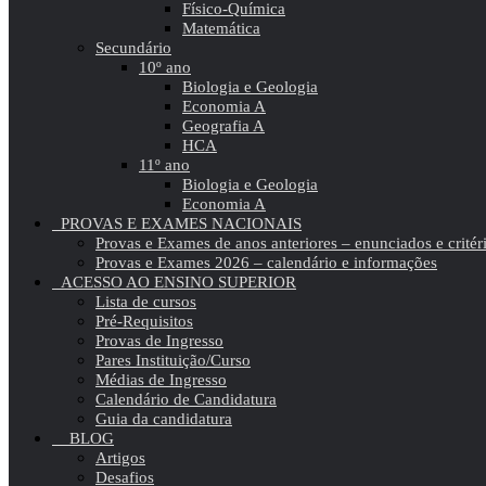
Físico-Química
Matemática
Secundário
10º ano
Biologia e Geologia
Economia A
Geografia A
HCA
11º ano
Biologia e Geologia
Economia A
PROVAS E EXAMES NACIONAIS
Provas e Exames de anos anteriores – enunciados e critér
Provas e Exames 2026 – calendário e informações
ACESSO AO ENSINO SUPERIOR
Lista de cursos
Pré-Requisitos
Provas de Ingresso
Pares Instituição/Curso
Médias de Ingresso
Calendário de Candidatura
Guia da candidatura
BLOG
Artigos
Desafios