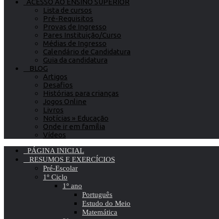
ACESSO AO ENSINO SUPERIOR
Lista de cursos
Pré-Requisitos
Provas de Ingresso
Pares Instituição/Curso
Médias de Ingresso
Calendário de Candidatura
Guia da candidatura
BLOG
Artigos
Desafios
Histórias para crianças
Jogos Online
Livros
Notícias » Educação
Onde ir em família
Vídeos
PÁGINA INICIAL
RESUMOS E EXERCÍCIOS
Pré-Escolar
1º Ciclo
1º ano
Português
Estudo do Meio
Matemática