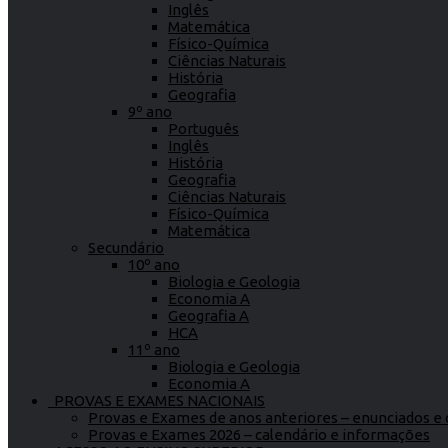
Inglês
Matemática
Físico-Química
Ciências Naturais
História
Geografia
9º ano
Português
Inglês
História
Geografia
Ciências Naturais
Físico-Química
Matemática
Secundário
10º ano
Biologia e Geologia
Economia A
Geografia A
HCA
11º ano
Biologia e Geologia
Economia A
PROVAS E EXAMES NACIONAIS
Provas e Exames de anos anteriores – enunciados e c
Provas e Exames 2026 – calendário e informações