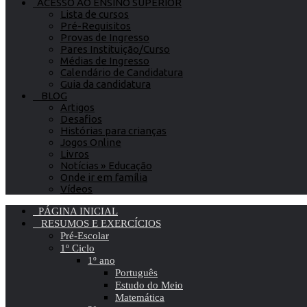
ACESSO AO ENSINO SUPERIOR
Lista de cursos
Pré-Requisitos
Provas de Ingresso
Pares Instituição/Curso
Médias de Ingresso
Calendário de Candidatura
Guia da candidatura
BLOG
Artigos
Desafios
Histórias para crianças
Jogos Online
Livros
Notícias » Educação
Onde ir em família
Vídeos
PÁGINA INICIAL
RESUMOS E EXERCÍCIOS
Pré-Escolar
1º Ciclo
1º ano
Português
Estudo do Meio
Matemática