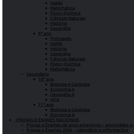
Inglês
Matemática
Físico-Química
Ciências Naturais
História
Geografia
9º ano
Português
Inglês
História
Geografia
Ciências Naturais
Físico-Química
Matemática
Secundário
10º ano
Biologia e Geologia
Economia A
Geografia A
HCA
11º ano
Biologia e Geologia
Economia A
PROVAS E EXAMES NACIONAIS
Provas e Exames de anos anteriores – enunciados e c
Provas e Exames 2026 – calendário e informações