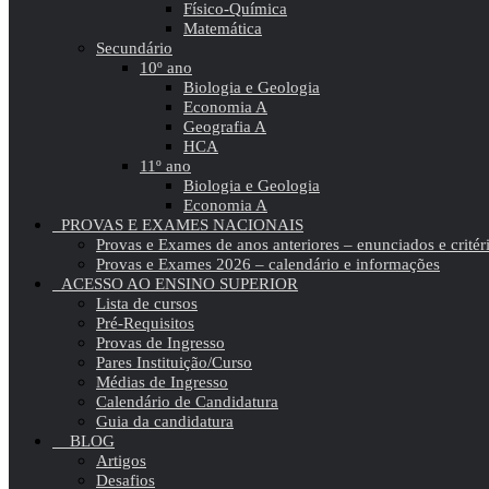
Físico-Química
Matemática
Secundário
10º ano
Biologia e Geologia
Economia A
Geografia A
HCA
11º ano
Biologia e Geologia
Economia A
PROVAS E EXAMES NACIONAIS
Provas e Exames de anos anteriores – enunciados e critér
Provas e Exames 2026 – calendário e informações
ACESSO AO ENSINO SUPERIOR
Lista de cursos
Pré-Requisitos
Provas de Ingresso
Pares Instituição/Curso
Médias de Ingresso
Calendário de Candidatura
Guia da candidatura
BLOG
Artigos
Desafios