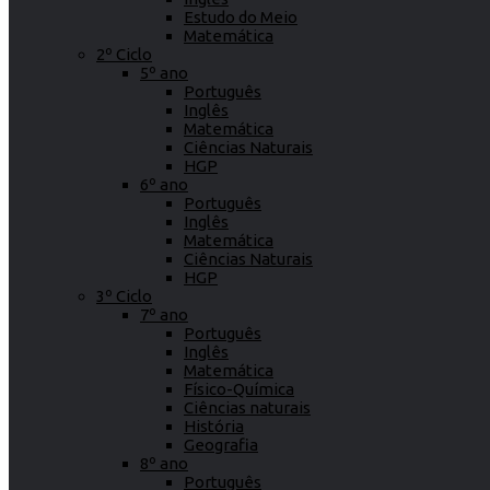
Estudo do Meio
Matemática
2º Ciclo
5º ano
Português
Inglês
Matemática
Ciências Naturais
HGP
6º ano
Português
Inglês
Matemática
Ciências Naturais
HGP
3º Ciclo
7º ano
Português
Inglês
Matemática
Físico-Química
Ciências naturais
História
Geografia
8º ano
Português