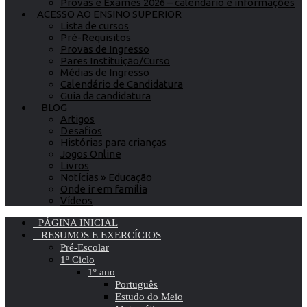
Provas e Exames 2026 – calendário e informações
ACESSO AO ENSINO SUPERIOR
Lista de cursos
Pré-Requisitos
Provas de Ingresso
Pares Instituição/Curso
Médias de Ingresso
Calendário de Candidatura
Guia da candidatura
BLOG
Artigos
Desafios
Histórias para crianças
Jogos Online
Livros
Notícias » Educação
Onde ir em família
Vídeos
PÁGINA INICIAL
RESUMOS E EXERCÍCIOS
Pré-Escolar
1º Ciclo
1º ano
Português
Estudo do Meio