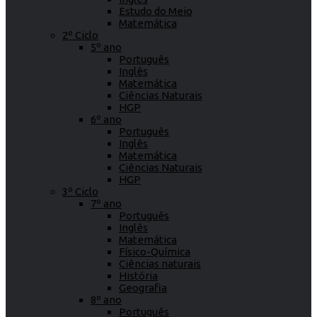
Estudo do Meio
Matemática
2º Ciclo
5º ano
Português
Inglês
Matemática
Ciências Naturais
HGP
6º ano
Português
Inglês
Matemática
Ciências Naturais
HGP
3º Ciclo
7º ano
Português
Inglês
Matemática
Físico-Química
Ciências naturais
História
Geografia
8º ano
Português