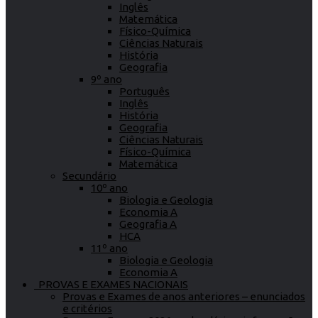
Inglês
Matemática
Físico-Química
Ciências Naturais
História
Geografia
9º ano
Português
Inglês
História
Geografia
Ciências Naturais
Físico-Química
Matemática
Secundário
10º ano
Biologia e Geologia
Economia A
Geografia A
HCA
11º ano
Biologia e Geologia
Economia A
PROVAS E EXAMES NACIONAIS
Provas e Exames de anos anteriores – enunciados
e critérios