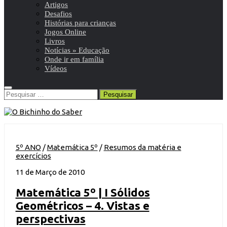
Artigos
Desafios
Histórias para crianças
Jogos Online
Livros
Notícias » Educação
Onde ir em família
Vídeos
Pesquisar
por:
5º ANO
/
Matemática 5º
/
Resumos da matéria e
exercícios
11 de Março de 2010
Matemática 5º | I Sólidos
Geométricos – 4. Vistas e
perspectivas