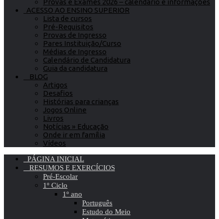
Provas e Exames 2026 – calendário e informações
ACESSO AO ENSINO SUPERIOR
Lista de cursos
Pré-Requisitos
Provas de Ingresso
Pares Instituição/Curso
Médias de Ingresso
Calendário de Candidatura
Guia da candidatura
BLOG
Artigos
Desafios
Histórias para crianças
Jogos Online
Livros
Notícias » Educação
Onde ir em família
Vídeos
PÁGINA INICIAL
RESUMOS E EXERCÍCIOS
Pré-Escolar
1º Ciclo
1º ano
Português
Estudo do Meio