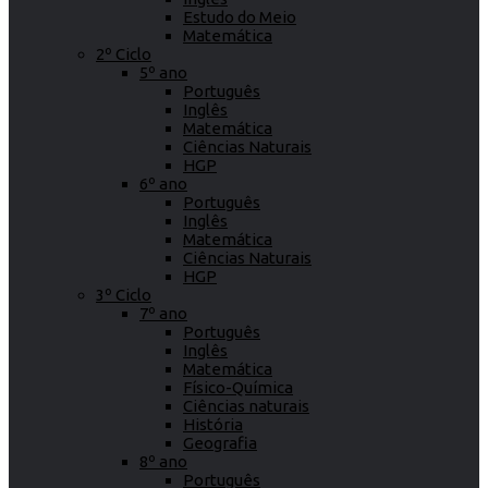
Estudo do Meio
Matemática
2º Ciclo
5º ano
Português
Inglês
Matemática
Ciências Naturais
HGP
6º ano
Português
Inglês
Matemática
Ciências Naturais
HGP
3º Ciclo
7º ano
Português
Inglês
Matemática
Físico-Química
Ciências naturais
História
Geografia
8º ano
Português