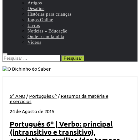
Artigos
Desafios
Histórias para crianças
Jogos Online
Livros
Notícias » Educação
Onde ir em família
Vídeos
Pesquisar
por:
6º ANO
/
Português 6º
/
Resumos da matéria e
exercícios
24 de Agosto de 2015
Português 6º | Verbo: principal
(intransitivo e transitivo),