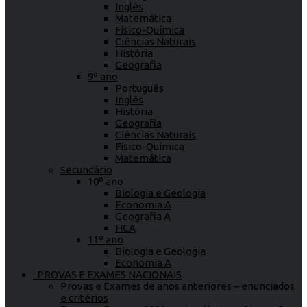
Inglês
Matemática
Físico-Química
Ciências Naturais
História
Geografia
9º ano
Português
Inglês
História
Geografia
Ciências Naturais
Físico-Química
Matemática
Secundário
10º ano
Biologia e Geologia
Economia A
Geografia A
HCA
11º ano
Biologia e Geologia
Economia A
PROVAS E EXAMES NACIONAIS
Provas e Exames de anos anteriores – enunciados
e critérios