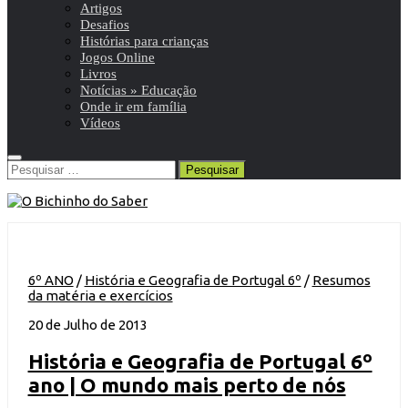
Artigos
Desafios
Histórias para crianças
Jogos Online
Livros
Notícias » Educação
Onde ir em família
Vídeos
Pesquisar
por:
6º ANO
/
História e Geografia de Portugal 6º
/
Resumos
da matéria e exercícios
20 de Julho de 2013
História e Geografia de Portugal 6º
ano | O mundo mais perto de nós