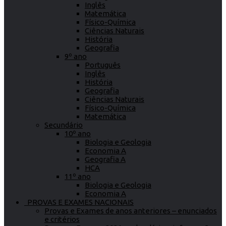
Inglês
Matemática
Físico-Química
Ciências Naturais
História
Geografia
9º ano
Português
Inglês
História
Geografia
Ciências Naturais
Físico-Química
Matemática
Secundário
10º ano
Biologia e Geologia
Economia A
Geografia A
HCA
11º ano
Biologia e Geologia
Economia A
PROVAS E EXAMES NACIONAIS
Provas e Exames de anos anteriores – enunciados
e critérios