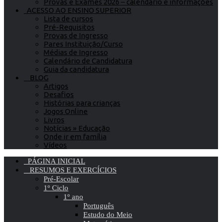
Provas e Exames 2026 – calendário e informações
ACESSO AO ENSINO SUPERIOR
Lista de cursos
Pré-Requisitos
Provas de Ingresso
Pares Instituição/Curso
Médias de Ingresso
Calendário de Candidatura
Guia da candidatura
BLOG
Artigos
Desafios
Histórias para crianças
Jogos Online
Livros
Notícias » Educação
Onde ir em família
Vídeos
PÁGINA INICIAL
RESUMOS E EXERCÍCIOS
Pré-Escolar
1º Ciclo
1º ano
Português
Estudo do Meio