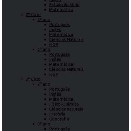
Estudo do Meio
Matemática
2º Ciclo
5º ano
Português
Inglês
Matemática
Ciências Naturais
HGP
6º ano
Português
Inglês
Matemática
Ciências Naturais
HGP
3º Ciclo
7º ano
Português
Inglês
Matemática
Físico-Química
Ciências naturais
História
Geografia
8º ano
Português