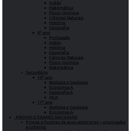
Inglês
Matemática
Físico-Química
Ciências Naturais
História
Geografia
9º ano
Português
Inglês
História
Geografia
Ciências Naturais
Físico-Química
Matemática
Secundário
10º ano
Biologia e Geologia
Economia A
Geografia A
HCA
11º ano
Biologia e Geologia
Economia A
PROVAS E EXAMES NACIONAIS
Provas e Exames de anos anteriores – enunciados
e critérios