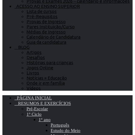
Provas e Exames 2026 – calendário e informações
ACESSO AO ENSINO SUPERIOR
Lista de cursos
Pré-Requisitos
Provas de Ingresso
Pares Instituição/Curso
Médias de Ingresso
Calendário de Candidatura
Guia da candidatura
BLOG
Artigos
Desafios
Histórias para crianças
Jogos Online
Livros
Notícias » Educação
Onde ir em família
Vídeos
PÁGINA INICIAL
RESUMOS E EXERCÍCIOS
Pré-Escolar
1º Ciclo
1º ano
Português
Estudo do Meio