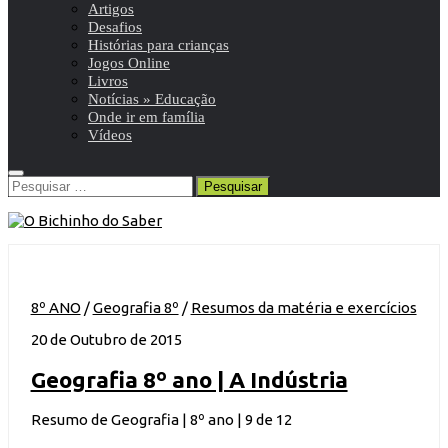
Artigos
Desafios
Histórias para crianças
Jogos Online
Livros
Notícias » Educação
Onde ir em família
Vídeos
Pesquisar
por:
8º ANO
/
Geografia 8º
/
Resumos da matéria e exercícios
20 de Outubro de 2015
Geografia 8º ano | A Indústria
Resumo de Geografia | 8º ano | 9 de 12