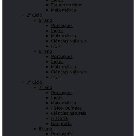
Estudo do Meio
Matemática
2º Ciclo
5º ano
Português
Inglês
Matemática
Ciências Naturais
HGP
6º ano
Português
Inglês
Matemática
Ciências Naturais
HGP
3º Ciclo
7º ano
Português
Inglês
Matemática
Físico-Química
Ciências naturais
História
Geografia
8º ano
Português