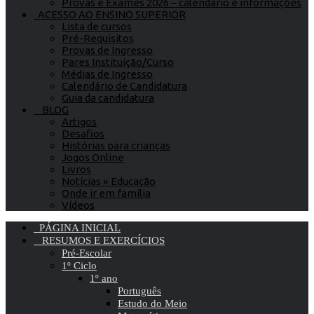
Provas e Exames 2026 – calendário e informações
ACESSO AO ENSINO SUPERIOR
Lista de cursos
Pré-Requisitos
Provas de Ingresso
Pares Instituição/Curso
Médias de Ingresso
Calendário de Candidatura
Guia da candidatura
BLOG
Artigos
Desafios
Histórias para crianças
Jogos Online
Livros
Notícias » Educação
Onde ir em família
Vídeos
PÁGINA INICIAL
RESUMOS E EXERCÍCIOS
Pré-Escolar
1º Ciclo
1º ano
Português
Estudo do Meio