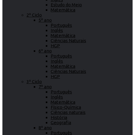
Estudo do Meio
Matemática
2º Ciclo
5º ano
Português
Inglês
Matemática
Ciências Naturais
HGP
6º ano
Português
Inglês
Matemática
Ciências Naturais
HGP
3º Ciclo
7º ano
Português
Inglês
Matemática
Físico-Química
Ciências naturais
História
Geografia
8º ano
Português