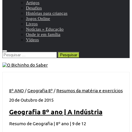
Artigos
Desafios
Histórias para crianças
Jogos Online
Livros
Notícias » Educação
Onde ir em família
Vídeos
Pesquisar
por:
8º ANO
/
Geografia 8º
/
Resumos da matéria e exercícios
20 de Outubro de 2015
Geografia 8º ano | A Indústria
Resumo de Geografia | 8º ano | 9 de 12