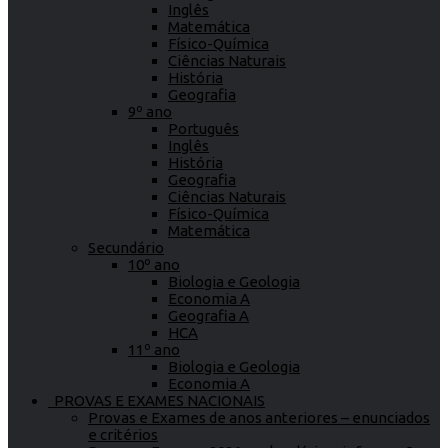
Inglês
Matemática
Físico-Química
Ciências Naturais
História
Geografia
9º ano
Português
Inglês
História
Geografia
Ciências Naturais
Físico-Química
Matemática
Secundário
10º ano
Biologia e Geologia
Economia A
Geografia A
HCA
11º ano
Biologia e Geologia
Economia A
PROVAS E EXAMES NACIONAIS
Provas e Exames de anos anteriores – enunciados
e critérios