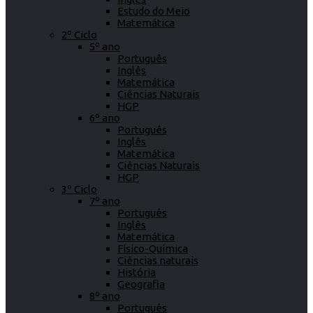
Estudo do Meio
Matemática
2º Ciclo
5º ano
Português
Inglês
Matemática
Ciências Naturais
HGP
6º ano
Português
Inglês
Matemática
Ciências Naturais
HGP
3º Ciclo
7º ano
Português
Inglês
Matemática
Físico-Química
Ciências naturais
História
Geografia
8º ano
Português