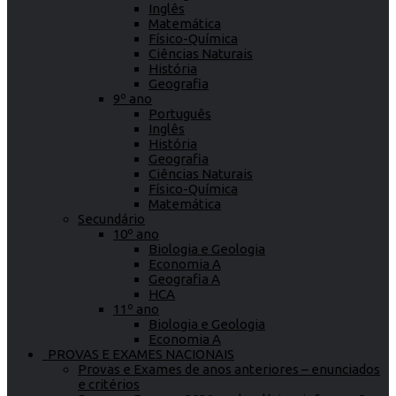
Inglês
Matemática
Físico-Química
Ciências Naturais
História
Geografia
9º ano
Português
Inglês
História
Geografia
Ciências Naturais
Físico-Química
Matemática
Secundário
10º ano
Biologia e Geologia
Economia A
Geografia A
HCA
11º ano
Biologia e Geologia
Economia A
PROVAS E EXAMES NACIONAIS
Provas e Exames de anos anteriores – enunciados
e critérios