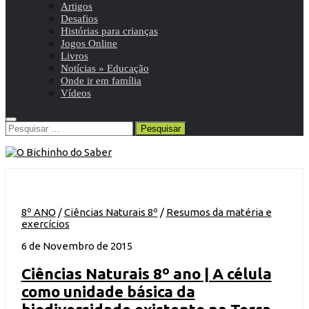
Artigos
Desafios
Histórias para crianças
Jogos Online
Livros
Notícias » Educação
Onde ir em família
Vídeos
Pesquisar
por:
8º ANO
/
Ciências Naturais 8º
/
Resumos da matéria e
exercícios
6 de Novembro de 2015
Ciências Naturais 8º ano | A célula
como unidade básica da