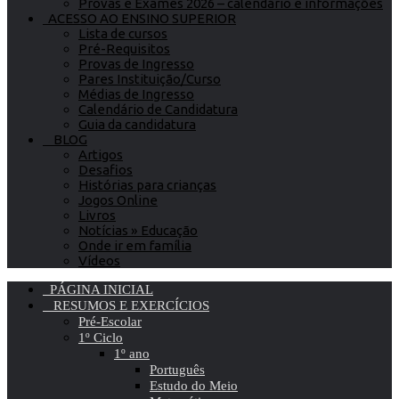
Provas e Exames 2026 – calendário e informações
ACESSO AO ENSINO SUPERIOR
Lista de cursos
Pré-Requisitos
Provas de Ingresso
Pares Instituição/Curso
Médias de Ingresso
Calendário de Candidatura
Guia da candidatura
BLOG
Artigos
Desafios
Histórias para crianças
Jogos Online
Livros
Notícias » Educação
Onde ir em família
Vídeos
PÁGINA INICIAL
RESUMOS E EXERCÍCIOS
Pré-Escolar
1º Ciclo
1º ano
Português
Estudo do Meio