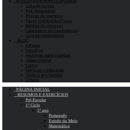
ACESSO AO ENSINO SUPERIOR
Lista de cursos
Pré-Requisitos
Provas de Ingresso
Pares Instituição/Curso
Médias de Ingresso
Calendário de Candidatura
Guia da candidatura
BLOG
Artigos
Desafios
Histórias para crianças
Jogos Online
Livros
Notícias » Educação
Onde ir em família
Vídeos
PÁGINA INICIAL
RESUMOS E EXERCÍCIOS
Pré-Escolar
1º Ciclo
1º ano
Português
Estudo do Meio
Matemática