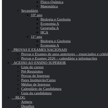
Físico-Química
Matemática
Secundário
10º ano
Biologia e Geologia
Economia A
Geografia A
HCA
11º ano
Biologia e Geologia
Economia A
PROVAS E EXAMES NACIONAIS
Provas e Exames de anos anteriores – enunciados e critér
Provas e Exames 2026 – calendário e informações
ACESSO AO ENSINO SUPERIOR
Lista de cursos
Pré-Requisitos
Provas de Ingresso
Pares Instituição/Curso
Médias de Ingresso
Calendário de Candidatura
Guia da candidatura
BLOG
Artigos
Desafios