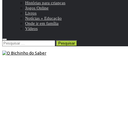
Histórias para crianças
Jogos Online
Livros
Notícias » Educação
Onde ir em família
Vídeos
Pesquisar
por:
Blog
/
Para refletir
/
Vídeos
3 de Fevereiro de 2020
Vídeo: Evolução das tecnologias na
educação
Pequeno vídeo onde se mostra a Evolução das
tecnologias na educação.