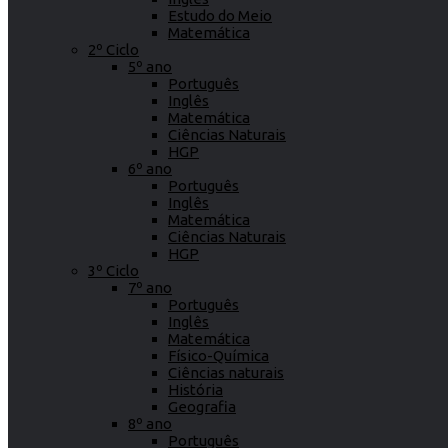
Estudo do Meio
Matemática
2º Ciclo
5º ano
Português
Inglês
Matemática
Ciências Naturais
HGP
6º ano
Português
Inglês
Matemática
Ciências Naturais
HGP
3º Ciclo
7º ano
Português
Inglês
Matemática
Físico-Química
Ciências naturais
História
Geografia
8º ano
Português