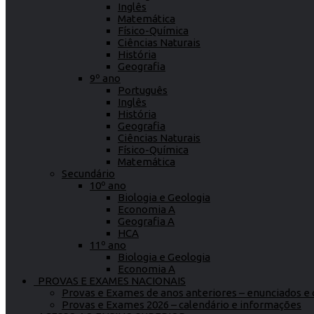
Inglês
Matemática
Físico-Química
Ciências Naturais
História
Geografia
9º ano
Português
Inglês
História
Geografia
Ciências Naturais
Físico-Química
Matemática
Secundário
10º ano
Biologia e Geologia
Economia A
Geografia A
HCA
11º ano
Biologia e Geologia
Economia A
PROVAS E EXAMES NACIONAIS
Provas e Exames de anos anteriores – enunciados e c
Provas e Exames 2026 – calendário e informações