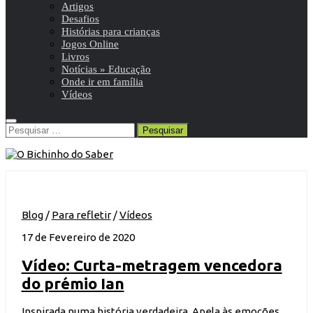
Artigos
Desafios
Histórias para crianças
Jogos Online
Livros
Notícias » Educação
Onde ir em família
Vídeos
Pesquisar
por:
Blog
/
Para refletir
/
Vídeos
17 de Fevereiro de 2020
Vídeo: Curta-metragem vencedora
do prémio Ian
Inspirada numa história verdadeira. Apela às emoções.