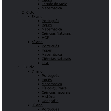
Estudo do Meio
Matemática
2º Ciclo
5º ano
Português
Inglês
Matemática
Ciências Naturais
HGP
6º ano
Português
Inglês
Matemática
Ciências Naturais
HGP
3º Ciclo
7º ano
Português
Inglês
Matemática
Físico-Química
Ciências naturais
História
Geografia
8º ano
Português