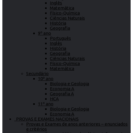
Inglês
Matemática
Físico-Química
Ciências Naturais
História
Geografia
9º ano
Português
Inglês
História
Geografia
Ciências Naturais
Físico-Química
Matemática
Secundário
10º ano
Biologia e Geologia
Economia A
Geografia A
HCA
11º ano
Biologia e Geologia
Economia A
PROVAS E EXAMES NACIONAIS
Provas e Exames de anos anteriores – enunciados
e critérios