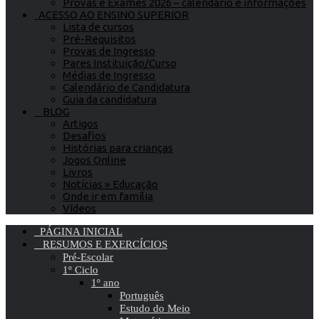
Provas e Exames 2026 – calendário e informações
ACESSO AO ENSINO SUPERIOR
Lista de cursos
Pré-Requisitos
Provas de Ingresso
Pares Instituição/Curso
Médias de Ingresso
Calendário de Candidatura
Guia da candidatura
BLOG
Artigos
Desafios
Histórias para crianças
Jogos Online
Livros
Notícias » Educação
Onde ir em família
Vídeos
PÁGINA INICIAL
RESUMOS E EXERCÍCIOS
Pré-Escolar
1º Ciclo
1º ano
Português
Estudo do Meio