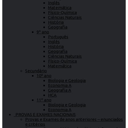
Inglês
Matemática
Físico-Química
Ciências Naturais
História
Geografia
9º ano
Português
Inglês
História
Geografia
Ciências Naturais
Físico-Química
Matemática
Secundário
10º ano
Biologia e Geologia
Economia A
Geografia A
HCA
11º ano
Biologia e Geologia
Economia A
PROVAS E EXAMES NACIONAIS
Provas e Exames de anos anteriores – enunciados
e critérios