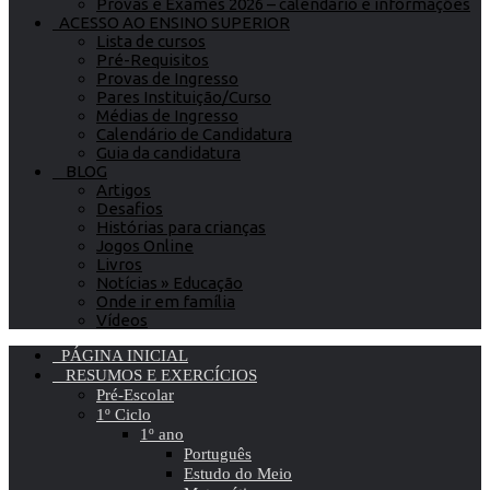
Provas e Exames 2026 – calendário e informações
ACESSO AO ENSINO SUPERIOR
Lista de cursos
Pré-Requisitos
Provas de Ingresso
Pares Instituição/Curso
Médias de Ingresso
Calendário de Candidatura
Guia da candidatura
BLOG
Artigos
Desafios
Histórias para crianças
Jogos Online
Livros
Notícias » Educação
Onde ir em família
Vídeos
PÁGINA INICIAL
RESUMOS E EXERCÍCIOS
Pré-Escolar
1º Ciclo
1º ano
Português
Estudo do Meio