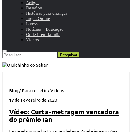
Artigos
Desafios
Histórias para crianças
Jogos Online
Livros
Notícias » Educação
Onde ir em família
Vídeos
Pesquisar
por:
Blog
/
Para refletir
/
Vídeos
17 de Fevereiro de 2020
Vídeo: Curta-metragem vencedora
do prémio Ian
Inspirada numa história verdadeira. Apela às emoções.