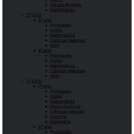
Estudo do Meio
Matemática
2º Ciclo
5º ano
Português
Inglês
Matemática
Ciências Naturais
HGP
6º ano
Português
Inglês
Matemática
Ciências Naturais
HGP
3º Ciclo
7º ano
Português
Inglês
Matemática
Físico-Química
Ciências naturais
História
Geografia
8º ano
Português