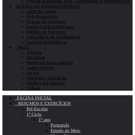
Provas e Exames 2026 – calendário e informações
ACESSO AO ENSINO SUPERIOR
Lista de cursos
Pré-Requisitos
Provas de Ingresso
Pares Instituição/Curso
Médias de Ingresso
Calendário de Candidatura
Guia da candidatura
BLOG
Artigos
Desafios
Histórias para crianças
Jogos Online
Livros
Notícias » Educação
Onde ir em família
Vídeos
PÁGINA INICIAL
RESUMOS E EXERCÍCIOS
Pré-Escolar
1º Ciclo
1º ano
Português
Estudo do Meio