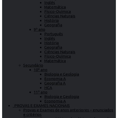
Inglês
Matemática
Físico-Química
Ciências Naturais
História
Geografia
9º ano
Português
Inglês
História
Geografia
Ciências Naturais
Físico-Química
Matemática
Secundário
10º ano
Biologia e Geologia
Economia A
Geografia A
HCA
11º ano
Biologia e Geologia
Economia A
PROVAS E EXAMES NACIONAIS
Provas e Exames de anos anteriores – enunciados
e critérios