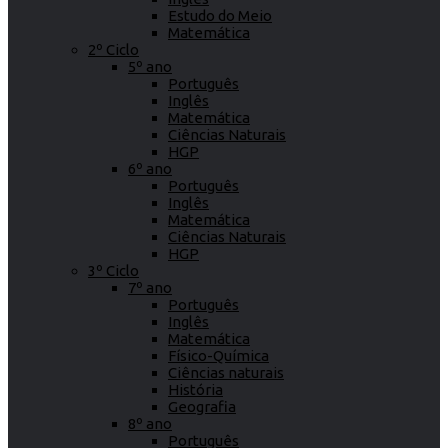
Estudo do Meio
Matemática
2º Ciclo
5º ano
Português
Inglês
Matemática
Ciências Naturais
HGP
6º ano
Português
Inglês
Matemática
Ciências Naturais
HGP
3º Ciclo
7º ano
Português
Inglês
Matemática
Físico-Química
Ciências naturais
História
Geografia
8º ano
Português