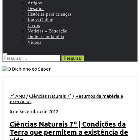
Artigos
Desafios
Histórias para crianças
Jogos Online
Livros
Notícias » Educação
Onde ir em família
Vídeos
Pesquisar
por:
7º ANO
/
Ciências Naturais 7º
/
Resumos da matéria e
exercícios
6 de Setembro de 2012
Ciências Naturais 7º | Condições da
Terra que permitem a existência de